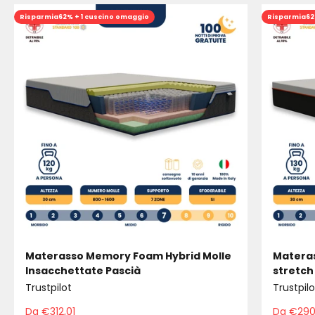
Risparmia
62% + 1 cuscino omaggio
Risparmia
62
Materasso Memory Foam Hybrid Molle
Materas
Insacchettate Pascià
stretch
Trustpilot
Trustpilo
Da €312,01
Da €290