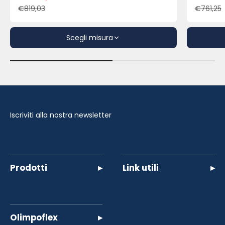
Prezzo scontato
Pre
€819,03
€761,25
Prezzo
Pre
Scegli misura
Iscriviti alla nostra newsletter
Prodotti
▸
Link utili
▸
Olimpoflex
▸