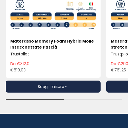
Materasso Memory Foam Hybrid Molle
Materas
Insacchettate Pascià
stretch
Trustpilot
Trustpilo
Da €312,01
Da €290
Prezzo scontato
Pre
€819,03
€761,25
Prezzo
Pre
Scegli misura