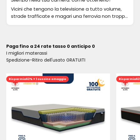
Vicini che tengono la televisione a tutto volume,
strade trafficate e magari una ferrovia non troppo
lontana. Sono questi i rumori che più infastidiscono
gli italiani quando dormono. Come sappiamo, una
buona abitudine per dormire bene è quella di avere
una camera da letto “insonorizzata”. Come
Paga fino a 24 rate tasso 0 anticipo 0
possiamo raggiungere questo obiettivo? Ecco i
I migliori materassi
nostri consigli da seguire.
Spedizione-Ritiro dell'usato GRATUITI
Risparmia
62% + 1 cuscino omaggio
Risparmia
62