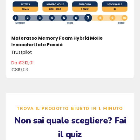
Materasso Memory Foam Hybrid Molle
Insacchettate Pascià
Trustpilot
Da €312,01
Prezzo scontato
€819,03
Prezzo
TROVA IL PRODOTTO GIUSTO IN 1 MINUTO
Non sai quale scegliere? Fai
il quiz