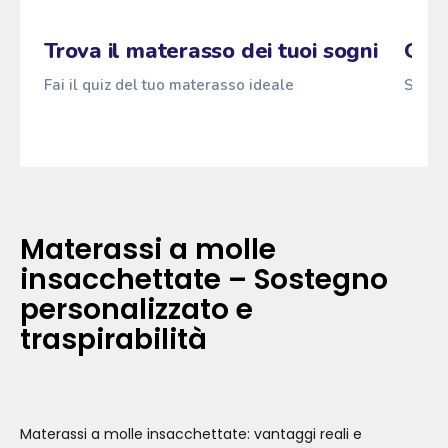
Zzz
Maragià
Fai il quiz
→
ANTI
z
z
z
Trova il materasso dei tuoi sogni
Qual
Fai il quiz del tuo materasso ideale
Scopri
Materassi a molle
insacchettate – Sostegno
personalizzato e
traspirabilità
Materassi a molle insacchettate: vantaggi reali e