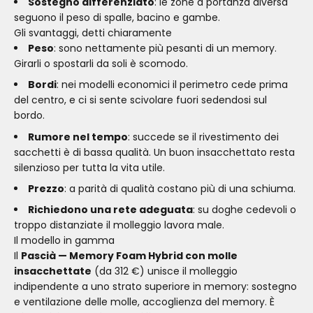
Sostegno differenziato
: le zone a portanza diversa
seguono il peso di spalle, bacino e gambe.
Gli svantaggi, detti chiaramente
Peso
: sono nettamente più pesanti di un memory.
Girarli o spostarli da soli è scomodo.
Bordi
: nei modelli economici il perimetro cede prima
del centro, e ci si sente scivolare fuori sedendosi sul
bordo.
Rumore nel tempo
: succede se il rivestimento dei
sacchetti è di bassa qualità. Un buon insacchettato resta
silenzioso per tutta la vita utile.
Prezzo
: a parità di qualità costano più di una schiuma.
Richiedono una rete adeguata
: su doghe cedevoli o
troppo distanziate il molleggio lavora male.
Il modello in gamma
Il
Pascià — Memory Foam Hybrid con molle
insacchettate
(da 312 €) unisce il molleggio
indipendente a uno strato superiore in memory: sostegno
e ventilazione delle molle, accoglienza del memory. È