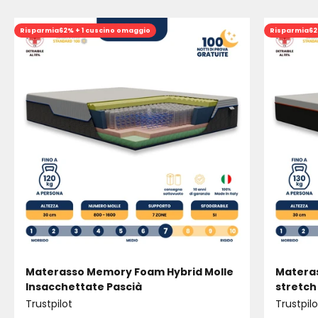
Risparmia
62% + 1 cuscino omaggio
Risparmia
62
Materasso Memory Foam Hybrid Molle
Materas
Insacchettate Pascià
stretch
Trustpilot
Trustpilo