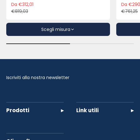
Da €312,01
Da €290
Prezzo scontato
Pre
€819,03
€761,25
Prezzo
Pre
Scegli misura
Iscriviti alla nostra newsletter
Prodotti
▸
Link utili
▸