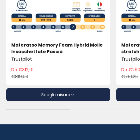
Materasso Memory Foam Hybrid Molle
Materas
Insacchettate Pascià
stretch
Trustpilot
Trustpilo
Da €312,01
Da €290
Prezzo scontato
Pre
€819,03
€761,25
Prezzo
Pre
Scegli misura