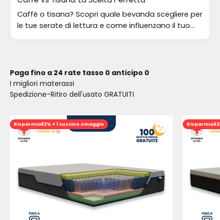
Caffè o tisana? Scopri quale bevanda scegliere per
le tue serate di lettura e come influenzano il tuo
sonno e relax.
Paga fino a 24 rate tasso 0 anticipo 0
I migliori materassi
Spedizione-Ritiro dell'usato GRATUITI
Risparmia
62% + 1 cuscino omaggio
Risparmia
62