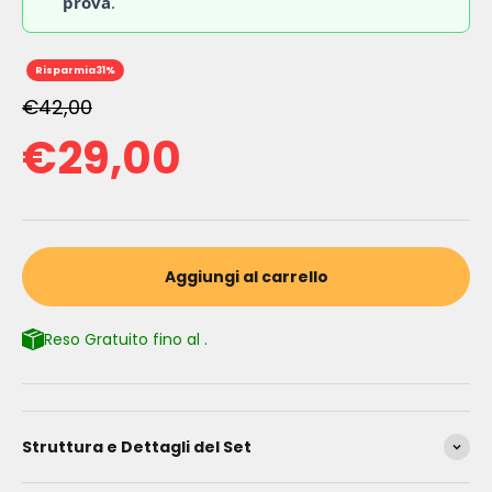
prova
.
Risparmia
31%
€42,00
Prezzo
Prezzo scontato
€29,00
Aggiungi al carrello
Reso Gratuito fino al
.
Struttura e Dettagli del Set