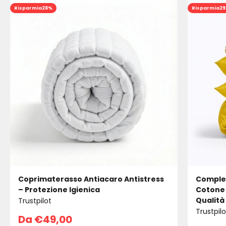
Risparmia
28%
Risparmia
2
Coprimaterasso Antiacaro Antistress
Complet
– Protezione Igienica
Cotone 
Qualità
Trustpilot
Trustpilo
Prezzo scontato
Da €49,00