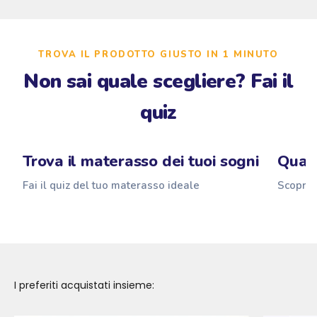
TROVA IL PRODOTTO GIUSTO IN 1 MINUTO
Non sai quale scegliere? Fai il
quiz
Zzz
→
Fai il quiz
Pascià
ANTIR
z
z
z
Trova il materasso dei tuoi sogni
Quale
Fai il quiz del tuo materasso ideale
Scopri i
I preferiti acquistati insieme: