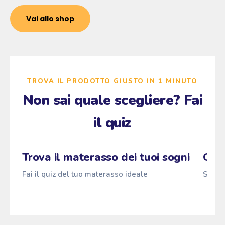
Vai allo shop
TROVA IL PRODOTTO GIUSTO IN 1 MINUTO
Non sai quale scegliere? Fai
il quiz
Zzz
Fai il quiz
→
Pascià
ANTI
z
z
z
Trova il materasso dei tuoi sogni
Qual
Fai il quiz del tuo materasso ideale
Scopri