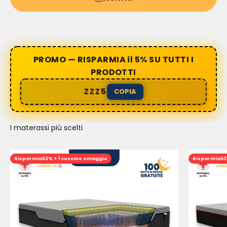
PROMO — RISPARMIA il 5% SU TUTTI I
PRODOTTI
ZZZ5
COPIA
I materassi più scelti
Risparmia
62% + 1 cuscino omaggio
Risparmia
62