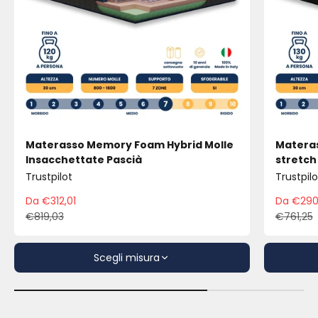
Materasso Memory Foam Hybrid Molle
Materas
Insacchettate Pascià
stretch
Trustpilot
Trustpilo
Da €312,01
Da €290
Prezzo scontato
Pre
€819,03
€761,25
Prezzo
Pre
Scegli misura