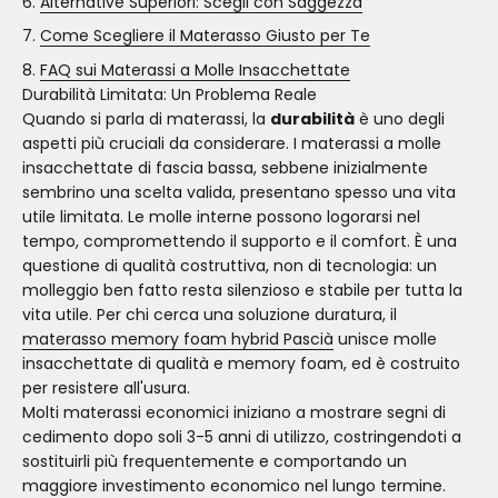
Alternative Superiori: Scegli con Saggezza
Come Scegliere il Materasso Giusto per Te
FAQ sui Materassi a Molle Insacchettate
Durabilità Limitata: Un Problema Reale
Quando si parla di materassi, la
durabilità
è uno degli
aspetti più cruciali da considerare. I materassi a molle
insacchettate di fascia bassa, sebbene inizialmente
sembrino una scelta valida, presentano spesso una vita
utile limitata. Le molle interne possono logorarsi nel
tempo, compromettendo il supporto e il comfort. È una
questione di qualità costruttiva, non di tecnologia: un
molleggio ben fatto resta silenzioso e stabile per tutta la
vita utile. Per chi cerca una soluzione duratura, il
materasso memory foam hybrid Pascià
unisce molle
insacchettate di qualità e memory foam, ed è costruito
per resistere all'usura.
Molti materassi economici iniziano a mostrare segni di
cedimento dopo soli 3-5 anni di utilizzo, costringendoti a
sostituirli più frequentemente e comportando un
maggiore investimento economico nel lungo termine.