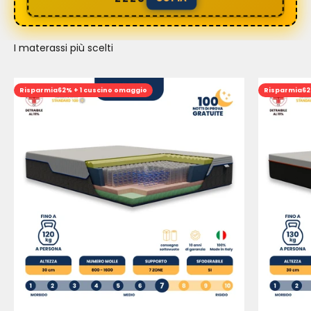
I materassi più scelti
Risparmia
62% + 1 cuscino omaggio
Risparmia
62