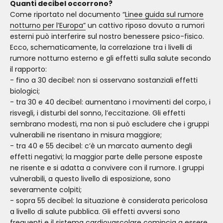
Quanti decibel occorrono?
Come riportato nel documento “
Linee guida sul rumore
notturno per l’Europa”
un cattivo riposo dovuto a rumori
esterni può interferire sul nostro benessere psico-fisico.
Ecco, schematicamente, la correlazione tra i livelli di
rumore notturno esterno e gli effetti sulla salute secondo
il rapporto:
- fino a 30 decibel: non si osservano sostanziali effetti
biologici;
- tra 30 e 40 decibel: aumentano i movimenti del corpo, i
risvegli, i disturbi del sonno, l’eccitazione. Gli effetti
sembrano modesti, ma non si può escludere che i gruppi
vulnerabili ne risentano in misura maggiore;
- tra 40 e 55 decibel: c’è un marcato aumento degli
effetti negativi; la maggior parte delle persone esposte
ne risente e si adatta a convivere con il rumore. I gruppi
vulnerabili, a questo livello di esposizione, sono
severamente colpiti;
- sopra 55 decibel: la situazione è considerata pericolosa
a livello di salute pubblica. Gli effetti avversi sono
frequenti e il sistema cardiovascolare comincia a essere