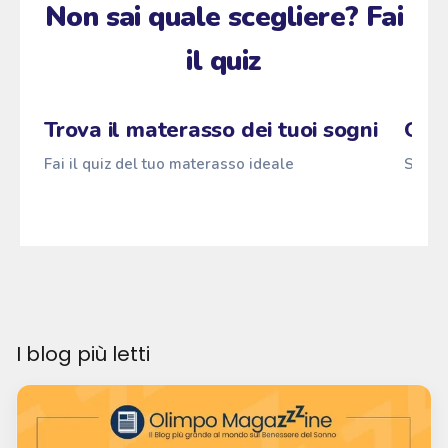
Non sai quale scegliere? Fai
il quiz
Zzz
Fai il quiz
→
Pascià
z
ANTI
z
z
Trova il materasso dei tuoi sogni
Qual
Fai il quiz del tuo materasso ideale
Scopri
I blog più letti