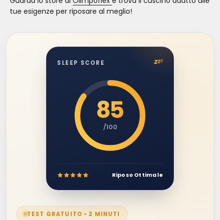
Guarda lo store di
Olimpoflex
e trova il cuscino adatto alle
tue esigenze per riposare al meglio!
z
z
z
SLEEP SCORE
85
/100
Riposo Ottimale
TEST GRATUITO • 2 MINUTI