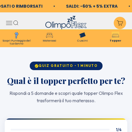
Vai al contenuto
OSATI O RIMBORSATI
SALDI: -60% + 5% EXTRA
OlimpoFlex
Apri il menu di navigazio
Mostra il menu di ricerc
Mos
Scopri Punteggio del
Materassi
Cuscini
Topper
tuo Sonno
QUIZ GRATUITO • 1 MINUTO
Qual è il topper perfetto per te?
Rispondi a 5 domande e scopri quale topper Olimpo Flex
trasformerà il tuo materasso.
1/4