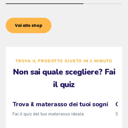
Vai allo shop
TROVA IL PRODOTTO GIUSTO IN 1 MINUTO
Non sai quale scegliere? Fai
il quiz
Zzz
Fai il quiz
→
Pascià
ANTI
z
z
z
Trova il materasso dei tuoi sogni
Qual
Fai il quiz del tuo materasso ideale
Scopri