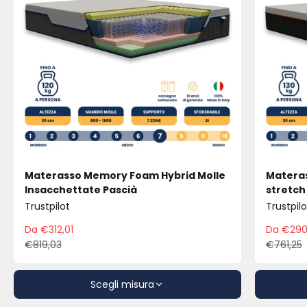
Materasso Memory Foam Hybrid Molle
Materas
Insacchettate Pascià
stretch
Trustpilot
Trustpilo
Da €312,01
Da €290
Prezzo scontato
Pre
€819,03
€761,25
Prezzo
Pre
Scegli misura