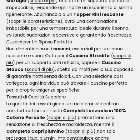
Maragià
(
scopri di più
) che offre un supporto posturale
impeccabile, rendendo ogni notte un'esperienza di sonno
rigenerante. Abbinandolo a un
Topper Rinfrescante
(
scopri le caratteristiche
), avrai una combinazione
imbattibile per una temperatura ideale durante il sonno,
evitando sudorazioni eccessive e garantendo freschezza.
Cuscini per Un Riposo Perfetto
Non dimentichiamo i
cuscini
, essenziali per un sonno
riposante e sano. Opta per il
Cuscino Afrodite
(
scopri di
più
) per un supporto anti reflusso, oppure il
Cuscino
Glauco
(
scopri di più
), scelto da molti per la sua capacità
di garantire notti senza dolori. Con una selezione così
variegata, ogni individuo può trovare il cuscino perfetto
per le proprie esigenze specifiche.
Tessuti di Qualità Superiore
La qualità dei tessuti gioca un ruolo cruciale nel tuo
comfort notturno. I nostri
Completi Lenzuola in 100%
Cotone Percalle
(
scopri di più
) promettono una
sensazione di freschezza e morbidezza, mentre il
Completo Copripiumino
(
scopri di più
) non solo
protegge i tuoi piumini, ma contribuisce anche