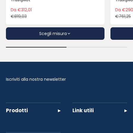
Da €312,01
Da €290
Prezzo scontato
Pre
€819,03
€761,25
Prezzo
Pre
Scegli misura
Iscriviti alla nostra newsletter
Prodotti
▸
Link utili
▸