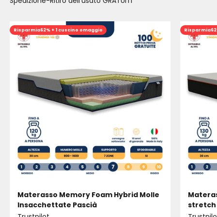
Spedizione-Ritiro dell'usato GRATUITI
Risparmia
62% + 1 cuscino omaggio
Risparmia
62
Materasso Memory Foam Hybrid Molle
Materas
Insacchettate Pascià
stretch
Trustpilot
Trustpilo