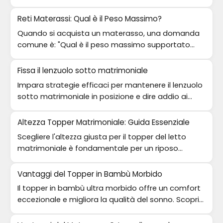
fortuna. Scopri dove acquistarli!
Reti Materassi: Qual è il Peso Massimo?
Quando si acquista un materasso, una domanda
comune è: "Qual è il peso massimo supportato
dalle reti?". Scopri di più in questo articolo.
Fissa il lenzuolo sotto matrimoniale
Impara strategie efficaci per mantenere il lenzuolo
sotto matrimoniale in posizione e dire addio ai
fastidi notturni.
Altezza Topper Matrimoniale: Guida Essenziale
Scegliere l'altezza giusta per il topper del letto
matrimoniale è fondamentale per un riposo
ottimale. Scopri come fare!
Vantaggi del Topper in Bambù Morbido
Il topper in bambù ultra morbido offre un comfort
eccezionale e migliora la qualità del sonno. Scopri
tutti i suoi benefici!