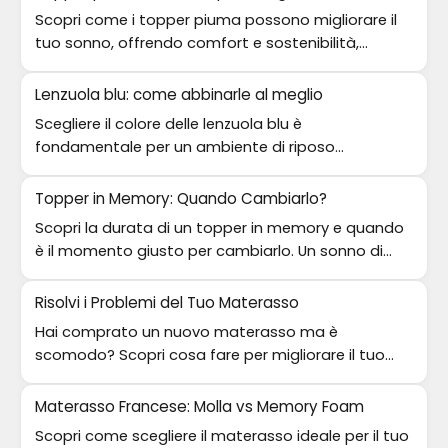
Scopri come i topper piuma possono migliorare il
tuo sonno, offrendo comfort e sostenibilità,
perfetti per chi ha allergie.
Lenzuola blu: come abbinarle al meglio
Scegliere il colore delle lenzuola blu è
fondamentale per un ambiente di riposo
confortevole e di stile. Scopri i migliori
abbinamenti!
Topper in Memory: Quando Cambiarlo?
Scopri la durata di un topper in memory e quando
è il momento giusto per cambiarlo. Un sonno di
qualità è fondamentale!
Risolvi i Problemi del Tuo Materasso
Hai comprato un nuovo materasso ma è
scomodo? Scopri cosa fare per migliorare il tuo
riposo e rendere il sonno piacevole.
Materasso Francese: Molla vs Memory Foam
Scopri come scegliere il materasso ideale per il tuo