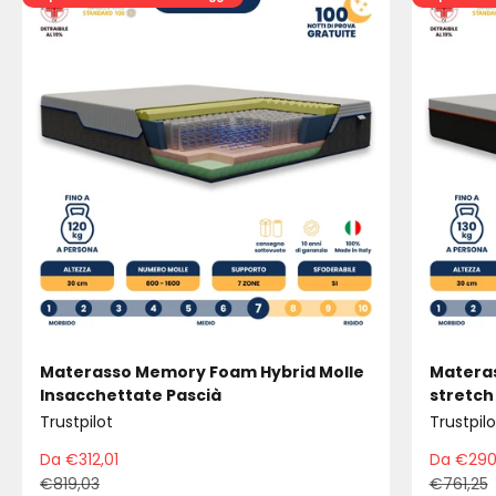
Materasso Memory Foam Hybrid Molle
Materas
Insacchettate Pascià
stretch
Trustpilot
Trustpilo
Da €312,01
Da €290
Prezzo scontato
Pre
€819,03
€761,25