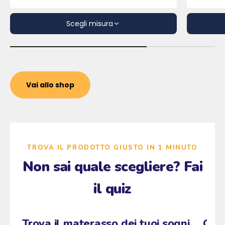
Prezzo
Pre
Scegli misura
Vai allo shop
TROVA IL PRODOTTO GIUSTO IN 1 MINUTO
Non sai quale scegliere? Fai
il quiz
Zzz
Fai il quiz
→
Pascià
z
ANTI
z
z
Trova il materasso dei tuoi sogni
Qual