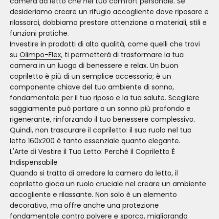
camera da letto che nel tuo comfort personale. Se
desideriamo creare un rifugio accogliente dove riposare e
rilassarci, dobbiamo prestare attenzione a materiali, stili e
funzioni pratiche.
Investire in prodotti di alta qualità, come quelli che trovi
su
Olimpo-Flex
, ti permetterà di trasformare la tua
camera in un luogo di benessere e relax. Un buon
copriletto è più di un semplice accessorio; è un
componente chiave del tuo ambiente di sonno,
fondamentale per il tuo riposo e la tua salute. Scegliere
saggiamente può portare a un sonno più profondo e
rigenerante, rinforzando il tuo benessere complessivo.
Quindi, non trascurare il copriletto: il suo ruolo nel tuo
letto 160x200 è tanto essenziale quanto elegante.
L'Arte di Vestire il Tuo Letto: Perché il Copriletto È
Indispensabile
Quando si tratta di arredare la camera da letto, il
copriletto gioca un ruolo cruciale nel creare un ambiente
accogliente e rilassante. Non solo è un elemento
decorativo, ma offre anche una protezione
fondamentale contro polvere e sporco, migliorando