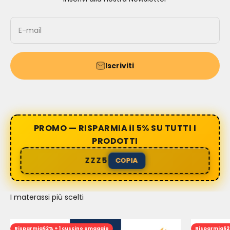
E-mail
Iscriviti
PROMO — RISPARMIA il 5% SU TUTTI I
PRODOTTI
ZZZ5
COPIA
I materassi più scelti
Risparmia
62% + 1 cuscino omaggio
Risparmia
62