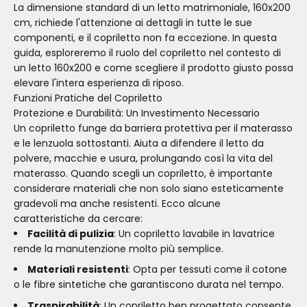
La dimensione standard di un letto matrimoniale, 160x200
cm, richiede l'attenzione ai dettagli in tutte le sue
componenti, e il copriletto non fa eccezione. In questa
guida, esploreremo il ruolo del copriletto nel contesto di
un letto 160x200 e come scegliere il prodotto giusto possa
elevare l'intera esperienza di riposo.
Funzioni Pratiche del Copriletto
Protezione e Durabilità: Un Investimento Necessario
Un copriletto funge da barriera protettiva per il materasso
e le lenzuola sottostanti. Aiuta a difendere il letto da
polvere, macchie e usura, prolungando così la vita del
materasso. Quando scegli un copriletto, è importante
considerare materiali che non solo siano esteticamente
gradevoli ma anche resistenti. Ecco alcune
caratteristiche da cercare:
Facilità di pulizia
: Un copriletto lavabile in lavatrice
rende la manutenzione molto più semplice.
Materiali resistenti
: Opta per tessuti come il cotone
o le fibre sintetiche che garantiscono durata nel tempo.
Traspirabilità
: Un copriletto ben progettato consente