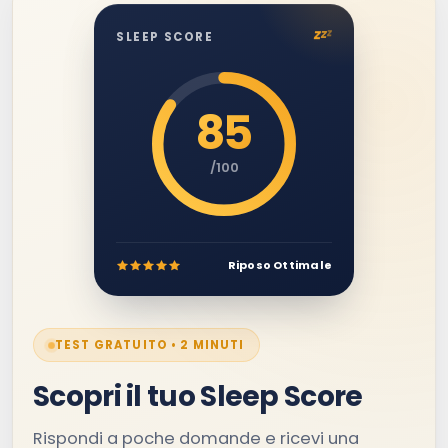
z
z
z
SLEEP SCORE
85
/100
Riposo Ottimale
TEST GRATUITO • 2 MINUTI
Scopri il tuo Sleep Score
Rispondi a poche domande e ricevi una