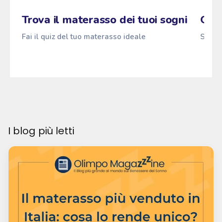
Zzz
Fai il quiz
Pascià
ANTI
z
→
z
z
Trova il materasso dei tuoi sogni
Qual
Fai il quiz del tuo materasso ideale
Scopri
I blog più letti