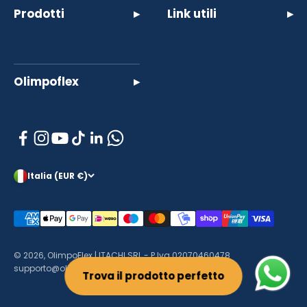
Prodotti
▸
Link utili
▸
Olimpoflex
▸
Italia (EUR €)
© 2026, OlimpoFlex | ITACHI SRL - P.Iva 02070460478
supporto@olimpo-flex.com
Trova il prodotto perfetto