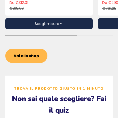
Da €312,01
Da €290
Prezzo scontato
Pre
€819,03
€761,25
Prezzo
Pre
Scegli misura
Vai allo shop
TROVA IL PRODOTTO GIUSTO IN 1 MINUTO
Non sai quale scegliere? Fai
il quiz