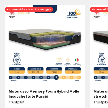
Risparmia
62% + 1 cuscino omaggio
Risparmia
62
Materasso Memory Foam Hybrid Molle
Materas
Insacchettate Pascià
stretch
Trustpilot
Trustpilo