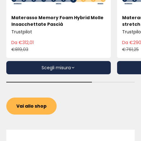
Materasso Memory Foam Hybrid Molle
Materas
Insacchettate Pascià
stretch
Trustpilot
Trustpilo
Da €312,01
Da €290
Prezzo scontato
Pre
€819,03
€761,25
Prezzo
Pre
Scegli misura
Vai allo shop