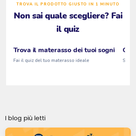
TROVA IL PRODOTTO GIUSTO IN 1 MINUTO
Non sai quale scegliere? Fai
il quiz
Zzz
Fai il quiz
Pascià
ANTI
z
→
z
z
Trova il materasso dei tuoi sogni
Qual
Fai il quiz del tuo materasso ideale
Scopri
I blog più letti