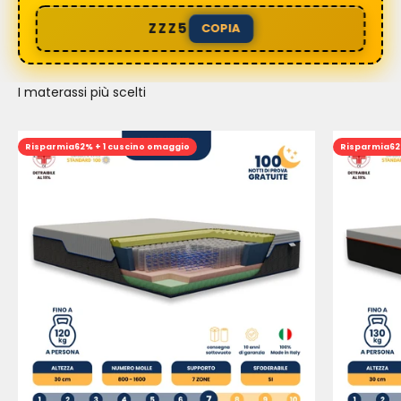
ZZZ5
COPIA
I materassi più scelti
Risparmia
62% + 1 cuscino omaggio
Risparmia
62