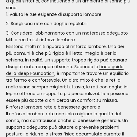
a quelli sintetici, contribuendo a un ambiente di sonno più
sano.
Valuta le tue esigenze di supporto lombare
Scegli una rete con doghe regolabili
Considera l'abbinamento con un materasso adeguato
Miti e realtà sul rinforzo lombare
Esistono molti miti riguardo al rinforzo lombare. Uno dei
più comuni è che più rigido è il letto, meglio è per la
schiena. In realtà, un supporto troppo rigido può causare
disagio e interrompere il sonno. Secondo le
Linee guida
della Sleep Foundation
, è importante trovare un equilibrio
tra fermo e confortevole. Un altro mito è che le reti a
molle siano sempre migliori; tuttavia, le reti con doghe in
legno offrono un supporto più personalizzabile e possono
essere più adatte a chi cerca un comfort su misura.
Rinforzo lombare rete e benessere generale
Il rinforzo lombare rete non solo migliora la qualità del
sonno, ma contribuisce anche al benessere generale. Un
supporto adeguato può aiutare a prevenire problemi
posturali e ridurre lo stress fisico accumulato durante il