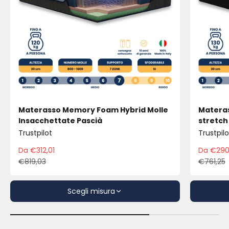
Materasso Memory Foam Hybrid Molle
Materas
Insacchettate Pascià
stretch
Trustpilot
Trustpilo
Da €312,01
Da €290
Prezzo scontato
Pre
€819,03
€761,25
Prezzo
Pre
Scegli misura