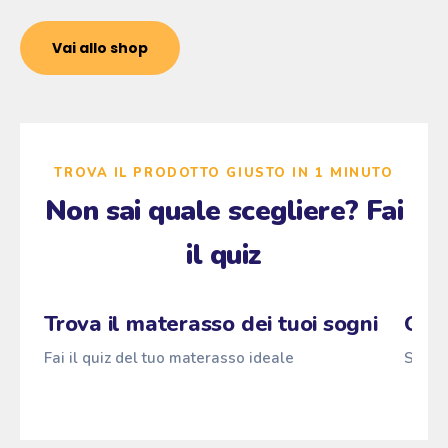
Vai allo shop
TROVA IL PRODOTTO GIUSTO IN 1 MINUTO
Non sai quale scegliere? Fai
il quiz
Zzz
Fai il quiz
Pascià
ANTI
z
→
z
z
Trova il materasso dei tuoi sogni
Qual
Fai il quiz del tuo materasso ideale
Scopri