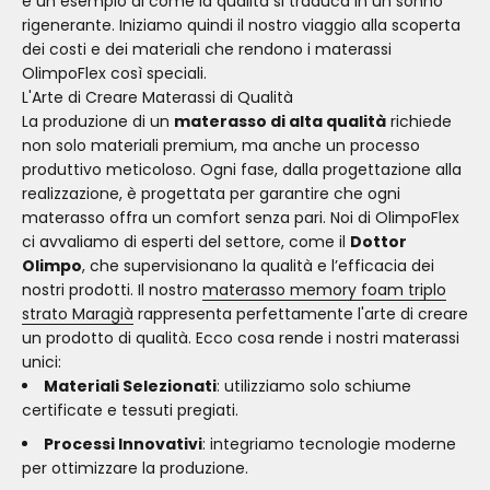
è un esempio di come la qualità si traduca in un sonno
rigenerante. Iniziamo quindi il nostro viaggio alla scoperta
dei costi e dei materiali che rendono i materassi
OlimpoFlex così speciali.
L'Arte di Creare Materassi di Qualità
La produzione di un
materasso di alta qualità
richiede
non solo materiali premium, ma anche un processo
produttivo meticoloso. Ogni fase, dalla progettazione alla
realizzazione, è progettata per garantire che ogni
materasso offra un comfort senza pari. Noi di OlimpoFlex
ci avvaliamo di esperti del settore, come il
Dottor
Olimpo
, che supervisionano la qualità e l’efficacia dei
nostri prodotti. Il nostro
materasso memory foam triplo
strato Maragià
rappresenta perfettamente l'arte di creare
un prodotto di qualità. Ecco cosa rende i nostri materassi
unici:
Materiali Selezionati
: utilizziamo solo schiume
certificate e tessuti pregiati.
Processi Innovativi
: integriamo tecnologie moderne
per ottimizzare la produzione.