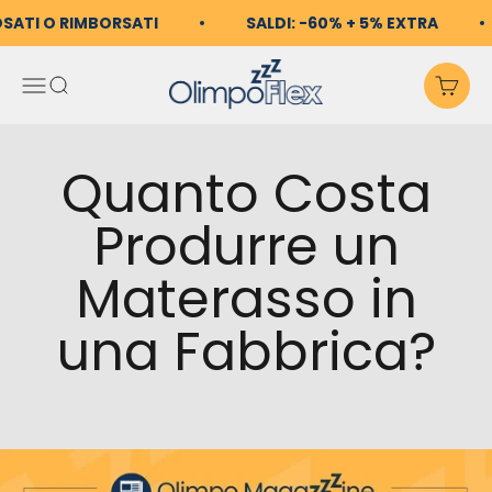
Vai al contenuto
OSATI O RIMBORSATI
SALDI: -60% + 5% EXTRA
OlimpoFlex
Apri il menu di navigazio
Mostra il menu di ricerc
Mos
Quanto Costa
Produrre un
Materasso in
una Fabbrica?