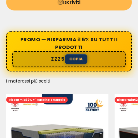
Iscriviti
PROMO — RISPARMIA il 5% SU TUTTI I
PRODOTTI
ZZZ5
COPIA
I materassi più scelti
Risparmia
62% + 1 cuscino omaggio
Risparmia
62