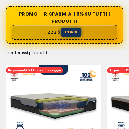
PROMO — RISPARMIA il 5% SU TUTTI I
PRODOTTI
ZZZ5
COPIA
I materassi più scelti
Risparmia
62% + 1 cuscino omaggio
Risparmia
62