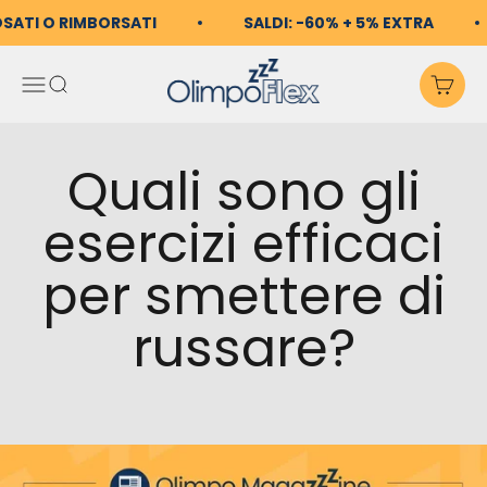
Vai al contenuto
OSATI O RIMBORSATI
SALDI: -60% + 5% EXTRA
OlimpoFlex
Apri il menu di navigazio
Mostra il menu di ricerc
Mos
Quali sono gli
esercizi efficaci
per smettere di
russare?