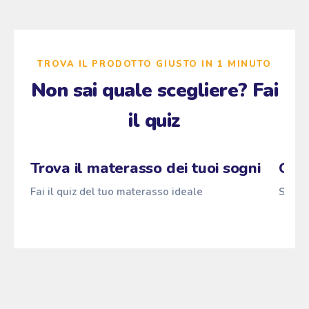
TROVA IL PRODOTTO GIUSTO IN 1 MINUTO
Non sai quale scegliere? Fai
il quiz
Zzz
Fai il quiz
Pascià
ANTI
z
→
z
z
Trova il materasso dei tuoi sogni
Qual
Fai il quiz del tuo materasso ideale
Scopri