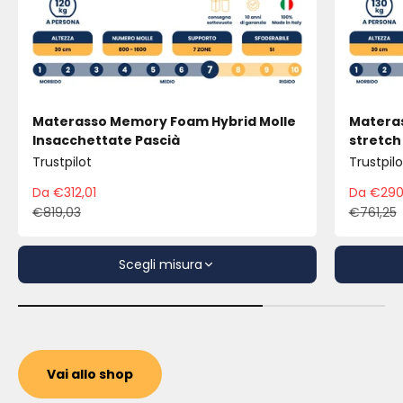
Materasso Memory Foam Hybrid Molle
Materas
Insacchettate Pascià
stretch
Trustpilot
Trustpilo
Da €312,01
Da €290
Prezzo scontato
Pre
€819,03
€761,25
Prezzo
Pre
Scegli misura
Vai allo shop