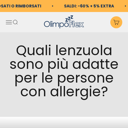
Vai al contenuto
OSATI O RIMBORSATI
SALDI: -60% + 5% EXTRA
OlimpoFlex
Apri il menu di navigazio
Mostra il menu di ricerc
Mos
Quali lenzuola
sono più adatte
per le persone
con allergie?