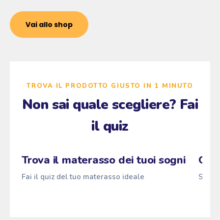
Vai allo shop
TROVA IL PRODOTTO GIUSTO IN 1 MINUTO
Non sai quale scegliere? Fai
il quiz
Zzz
→
Fai il quiz
Pascià
ANTI
z
z
z
Trova il materasso dei tuoi sogni
Qual
Fai il quiz del tuo materasso ideale
Scopri