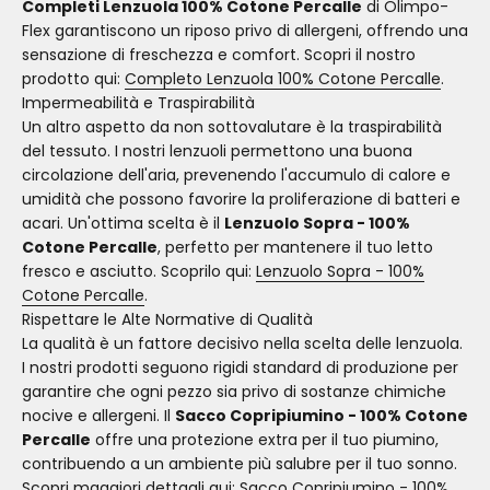
Completi Lenzuola 100% Cotone Percalle
di Olimpo-
Flex garantiscono un riposo privo di allergeni, offrendo una
sensazione di freschezza e comfort. Scopri il nostro
prodotto qui:
Completo Lenzuola 100% Cotone Percalle
.
Impermeabilità e Traspirabilità
Un altro aspetto da non sottovalutare è la traspirabilità
del tessuto. I nostri lenzuoli permettono una buona
circolazione dell'aria, prevenendo l'accumulo di calore e
umidità che possono favorire la proliferazione di batteri e
acari. Un'ottima scelta è il
Lenzuolo Sopra - 100%
Cotone Percalle
, perfetto per mantenere il tuo letto
fresco e asciutto. Scoprilo qui:
Lenzuolo Sopra - 100%
Cotone Percalle
.
Rispettare le Alte Normative di Qualità
La qualità è un fattore decisivo nella scelta delle lenzuola.
I nostri prodotti seguono rigidi standard di produzione per
garantire che ogni pezzo sia privo di sostanze chimiche
nocive e allergeni. Il
Sacco Copripiumino - 100% Cotone
Percalle
offre una protezione extra per il tuo piumino,
contribuendo a un ambiente più salubre per il tuo sonno.
Scopri maggiori dettagli qui:
Sacco Copripiumino - 100%