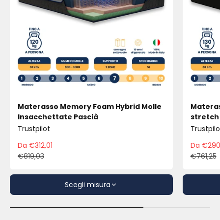
Materasso Memory Foam Hybrid Molle
Materas
Insacchettate Pascià
stretch
Trustpilot
Trustpilo
Da €312,01
Da €290
Prezzo scontato
Pre
€819,03
€761,25
Prezzo
Pre
Scegli misura