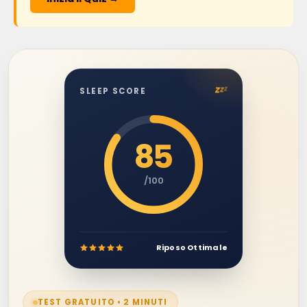
z
z
z
SLEEP SCORE
85
/100
Riposo Ottimale
TEST GRATUITO • 2 MINUTI