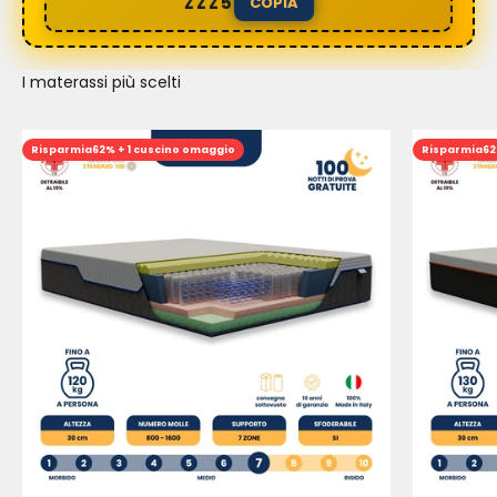
ZZZ5
COPIA
I materassi più scelti
Risparmia
62% + 1 cuscino omaggio
Risparmia
62