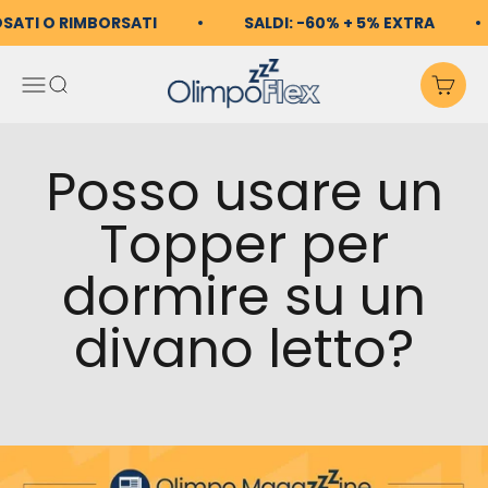
Vai al contenuto
OSATI O RIMBORSATI
SALDI: -60% + 5% EXTRA
OlimpoFlex
Apri il menu di navigazio
Mostra il menu di ricerc
Mos
Posso usare un
Topper per
dormire su un
divano letto?