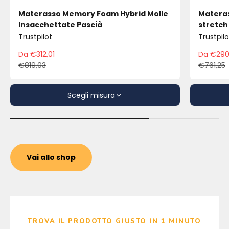
Materasso Memory Foam Hybrid Molle
Materas
Insacchettate Pascià
stretch
Trustpilot
Trustpilo
Da €312,01
Da €290
Prezzo scontato
Pre
€819,03
€761,25
Prezzo
Pre
Scegli misura
Vai allo shop
TROVA IL PRODOTTO GIUSTO IN 1 MINUTO