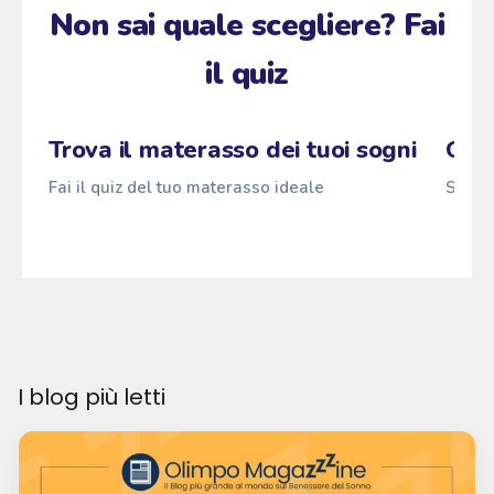
Non sai quale scegliere? Fai
il quiz
Zzz
Fai il quiz
→
Pascià
ANTI
z
z
z
Trova il materasso dei tuoi sogni
Qual
Fai il quiz del tuo materasso ideale
Scopri
I blog più letti