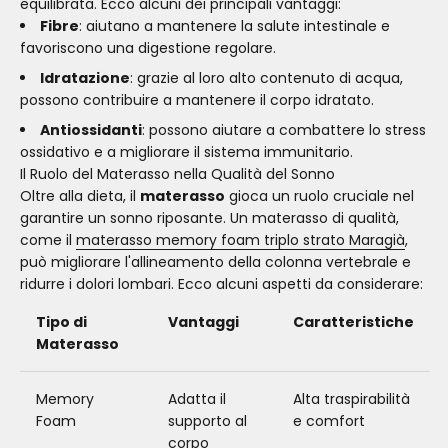
equilibrata. Ecco alcuni dei principali vantaggi:
Fibre
: aiutano a mantenere la salute intestinale e
favoriscono una digestione regolare.
Idratazione
: grazie al loro alto contenuto di acqua,
possono contribuire a mantenere il corpo idratato.
Antiossidanti
: possono aiutare a combattere lo stress
ossidativo e a migliorare il sistema immunitario.
Il Ruolo del Materasso nella Qualità del Sonno
Oltre alla dieta, il
materasso
gioca un ruolo cruciale nel
garantire un sonno riposante. Un materasso di qualità,
come il
materasso memory foam triplo strato Maragià
,
può migliorare l'allineamento della colonna vertebrale e
ridurre i dolori lombari. Ecco alcuni aspetti da considerare:
Tipo di
Vantaggi
Caratteristiche
Materasso
Memory
Adatta il
Alta traspirabilità
Foam
supporto al
e comfort
corpo