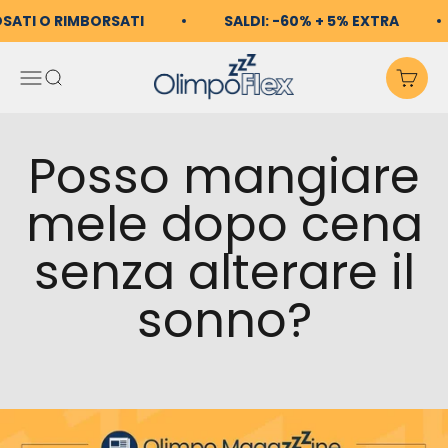
Vai al contenuto
OSATI O RIMBORSATI
SALDI: -60% + 5% EXTRA
OlimpoFlex
Apri il menu di navigazio
Mostra il menu di ricerc
Mos
Posso mangiare
mele dopo cena
senza alterare il
sonno?