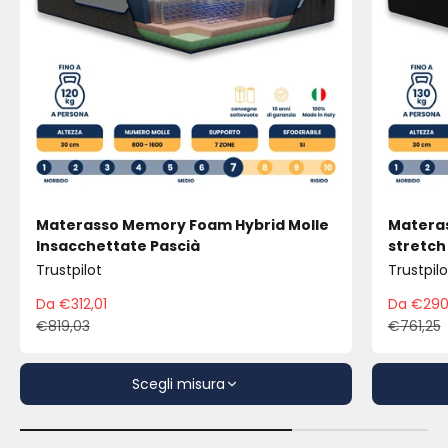
Materasso Memory Foam Hybrid Molle
Materas
Insacchettate Pascià
stretch
Trustpilot
Trustpilo
Da €312,01
Da €290
Prezzo scontato
Pre
€819,03
€761,25
Prezzo
Pre
Scegli misura