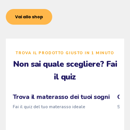
Vai allo shop
TROVA IL PRODOTTO GIUSTO IN 1 MINUTO
Non sai quale scegliere? Fai
il quiz
Zzz
Fai il quiz
Pascià
ANTI
z
→
z
z
Trova il materasso dei tuoi sogni
Qual
Fai il quiz del tuo materasso ideale
Scopri