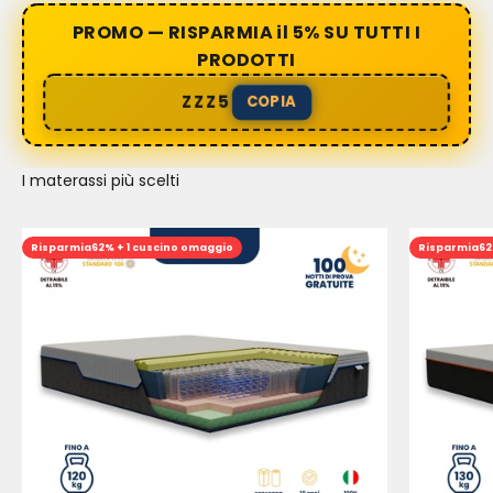
PROMO — RISPARMIA il 5% SU TUTTI I
PRODOTTI
ZZZ5
COPIA
I materassi più scelti
Risparmia
62% + 1 cuscino omaggio
Risparmia
62