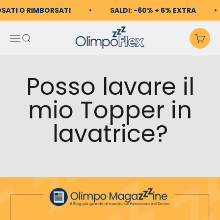
Vai al contenuto
OSATI O RIMBORSATI
SALDI: -60% + 5% EXTRA
OlimpoFlex
Apri il menu di navigazio
Mostra il menu di ricerc
Mos
Posso lavare il
mio Topper in
lavatrice?