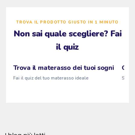
TROVA IL PRODOTTO GIUSTO IN 1 MINUTO
Non sai quale scegliere? Fai
il quiz
Zzz
Fai il quiz
Pascià
ANTI
z
→
z
z
Trova il materasso dei tuoi sogni
Qual
Fai il quiz del tuo materasso ideale
Scopri