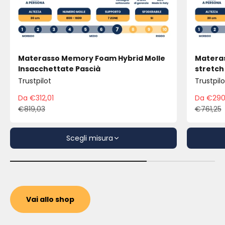
Materasso Memory Foam Hybrid Molle
Materas
Insacchettate Pascià
stretch
Trustpilot
Trustpilo
Da €312,01
Da €290
Prezzo scontato
Pre
€819,03
€761,25
Prezzo
Pre
Scegli misura
Vai allo shop