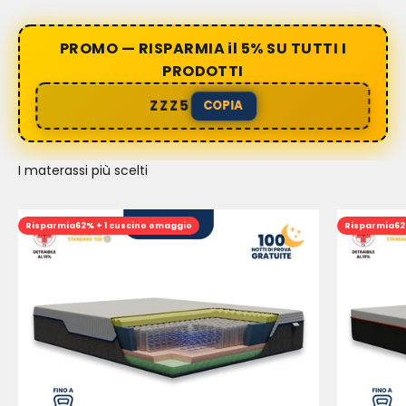
PROMO — RISPARMIA il 5% SU TUTTI I
PRODOTTI
ZZZ5
COPIA
I materassi più scelti
Risparmia
62% + 1 cuscino omaggio
Risparmia
62