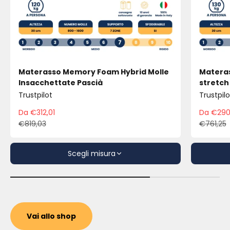
Materasso Memory Foam Hybrid Molle
Materas
Insacchettate Pascià
stretch
Trustpilot
Trustpilo
Da €312,01
Da €290
Prezzo scontato
Pre
€819,03
€761,25
Prezzo
Pre
Scegli misura
Vai allo shop