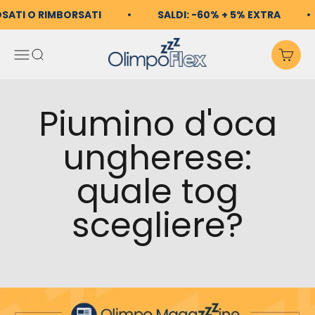
Vai al contenuto
OSATI O RIMBORSATI
SALDI: -60% + 5% EXTRA
OlimpoFlex
Apri il menu di navigazio
Mostra il menu di ricerc
Mos
Piumino d'oca
ungherese:
quale tog
scegliere?