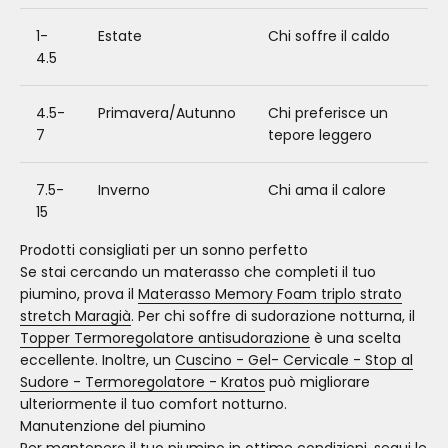
1-
Estate
Chi soffre il caldo
4.5
4.5-
Primavera/Autunno
Chi preferisce un
7
tepore leggero
7.5-
Inverno
Chi ama il calore
15
Prodotti consigliati per un sonno perfetto
Se stai cercando un materasso che completi il tuo
piumino, prova il
Materasso Memory Foam triplo strato
stretch Maragià
. Per chi soffre di sudorazione notturna, il
Topper Termoregolatore antisudorazione
è una scelta
eccellente. Inoltre, un
Cuscino - Gel- Cervicale - Stop al
Sudore - Termoregolatore - Kratos
può migliorare
ulteriormente il tuo comfort notturno.
Manutenzione del piumino
Per mantenere il tuo piumino in ottime condizioni, segui le