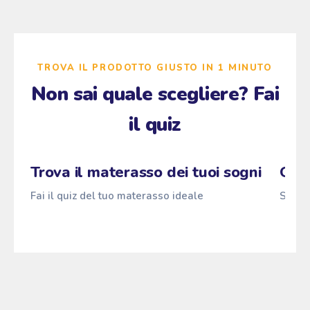
TROVA IL PRODOTTO GIUSTO IN 1 MINUTO
Non sai quale scegliere? Fai
il quiz
Zzz
→
Fai il quiz
Pascià
ANTI
z
z
z
Trova il materasso dei tuoi sogni
Qual
Fai il quiz del tuo materasso ideale
Scopri