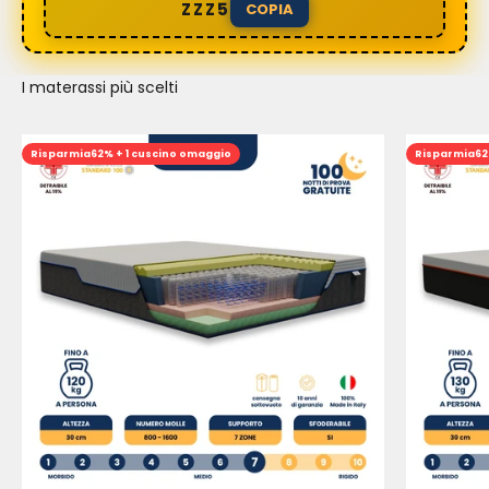
ZZZ5
COPIA
I materassi più scelti
Risparmia
62% + 1 cuscino omaggio
Risparmia
62