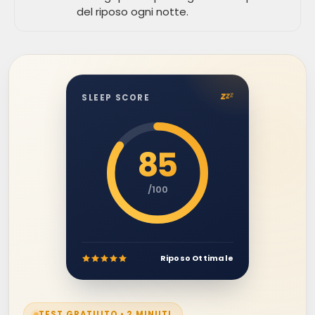
del riposo ogni notte.
z
z
z
SLEEP SCORE
85
/100
Riposo Ottimale
TEST GRATUITO • 2 MINUTI