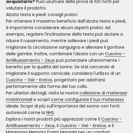
acquistarlo?
Puoi usufruire della prova di 100 notti per
valutare il prodotto.
Alzata testa e piedi: consigli pratici
Per ottenere il massimo beneficio dall'alzata testa e piedi,
è importante considerare alcuni aspetti pratici. Ad
esempio, regolare l'inclinazione della testa può aiutare a
ridurre il russamento, mentre sollevare i piedi può
migliorare la circolazione sanguigna e alleviare il gonfiore
delle gambe. Inoltre, combinare l'alzata con un
Cuscino -
AntiRussamento - Zeus
può potenziare ulteriormente i
benefici per la qualità del sonno. Se stai cercando di
migliorare il supporto cervicale, considera l'utilizzo di un
Cuscino - Gel - Kratos
, progettato per adattarsi
perfettamente alla forma del tuo collo.
Per ulteriori dettagli, visita la nostra
collezione di materassi
matrimoniali
e scopri
come configurare il tuo materasso
ideale. Scopri di più sull'importanza del sonno con fonti
autorevoli come la
NHS
.
Esplora i nostri prodotti più apprezzati come il
Cuscino -
AntiRussamento - Zeus
, il
Cuscino - Gel - Kratos
, e il
Materasso Memory Foam Maragià
per un comfort