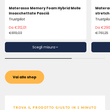
Materasso Memory Foam Hybrid Molle
Materas
Insacchettate Pascià
stretch
Trustpilot
Trustpilo
Da €312,01
Da €290
Prezzo scontato
Pre
€819,03
€761,25
Prezzo
Pre
Scegli misura
Vai allo shop
TROVA IL PRODOTTO GIUSTO IN 1 MINUTO