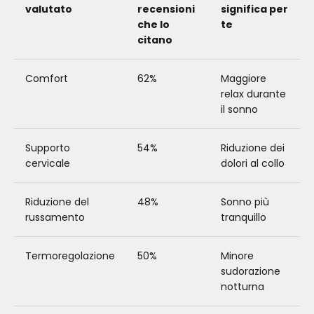
valutato
recensioni
significa per
che lo
te
citano
Comfort
62%
Maggiore
relax durante
il sonno
Supporto
54%
Riduzione dei
cervicale
dolori al collo
Riduzione del
48%
Sonno più
russamento
tranquillo
Termoregolazione
50%
Minore
sudorazione
notturna