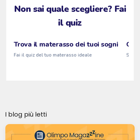
Non sai quale scegliere? Fai
il quiz
Zzz
Fai il quiz
Pascià
ANTI
z
→
z
z
Trova il materasso dei tuoi sogni
Qual
Fai il quiz del tuo materasso ideale
Scopri
I blog più letti