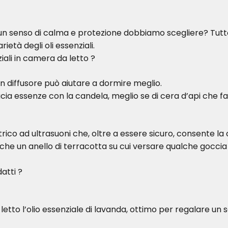
 un senso di calma e protezione dobbiamo scegliere? Tutt
età degli oli essenziali.
ziali in camera da letto ?
 un diffusore può aiutare a dormire meglio.
ucia essenze con la candela, meglio se di cera d’api che 
trico ad ultrasuoni che, oltre a essere sicuro, consente la c
che un anello di terracotta su cui versare qualche goccia
datti ?
tto l’olio essenziale di lavanda, ottimo per regalare un s