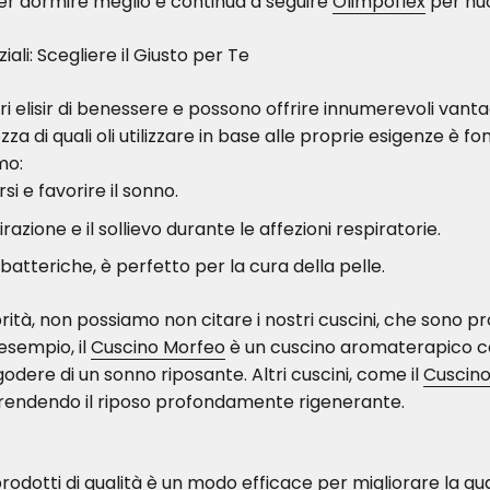
 per dormire meglio e continua a seguire
Olimpoflex
per nuo
iali: Scegliere il Giusto per Te
pri elisir di benessere e possono offrire innumerevoli vantagg
a di quali oli utilizzare in base alle proprie esigenze è 
mo:
si e favorire il sonno.
razione e il sollievo durante le affezioni respiratorie.
atteriche, è perfetto per la cura della pelle.
brità, non possiamo non citare i nostri cuscini, che sono p
 esempio, il
Cuscino Morfeo
è un cuscino aromaterapico co
 godere di un sonno riposante. Altri cuscini, come il
Cuscino
 rendendo il riposo profondamente rigenerante.
 prodotti di qualità è un modo efficace per migliorare la q