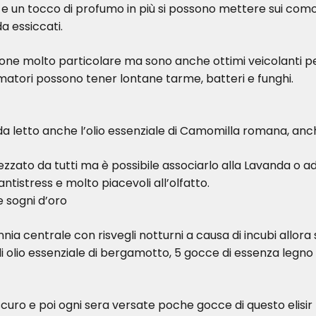
e un tocco di profumo in più si possono mettere sui como
da essiccati.
one molto particolare ma sono anche ottimi veicolanti per g
matori possono tener lontane tarme, batteri e funghi.
da letto anche l’olio essenziale di Camomilla romana, anc
zzato da tutti ma è possibile associarlo alla Lavanda o ad
tistress e molto piacevoli all’olfatto.
e sogni d’oro
nnia centrale con risvegli notturni a causa di incubi allora
 olio essenziale di bergamotto, 5 gocce di essenza legno 
scuro e poi ogni sera versate poche gocce di questo elisir r