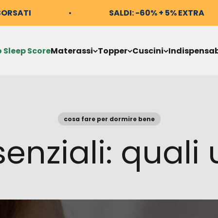
BORSATI
SALDI: -60% + 5% EXTRA
o Sleep Score
Materassi
Topper
Cuscini
Indispensab
cosa fare per dormire bene
senziali: quali