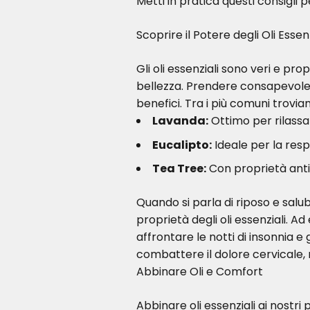
Metti in pratica questi consigli
Scoprire il Potere degli Oli Essenz
Gli oli essenziali sono veri e pro
bellezza. Prendere consapevolezz
benefici. Tra i più comuni trovia
Lavanda:
Ottimo per rilassar
Eucalipto:
Ideale per la respi
Tea Tree:
Con proprietà antib
Quando si parla di riposo e salu
proprietà degli oli essenziali. Ad
affrontare le notti di insonnia e
combattere il dolore cervicale,
Abbinare Oli e Comfort
Abbinare oli essenziali ai nostri