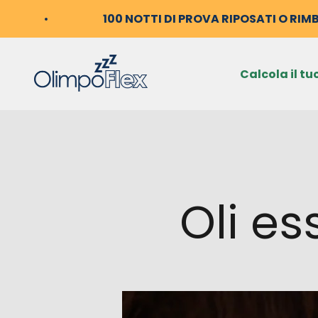
Vai al contenuto
100 NOTTI DI PROVA RIPOSATI O RIM
OlimpoFlex
Calcola il tu
Oli es