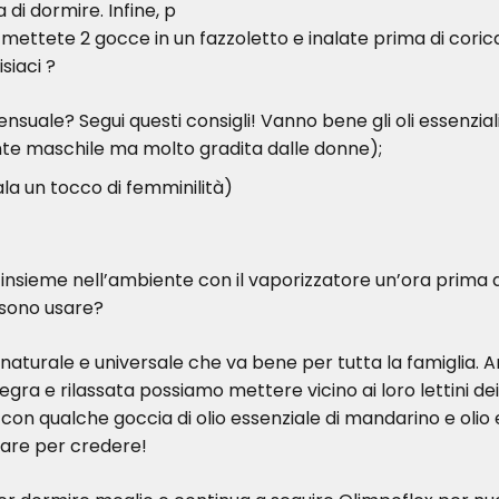
di dormire. Infine, p
 mettete 2 gocce in un fazzoletto e inalate prima di corica
isiaci ?
nsuale? Segui questi consigli!
Vanno bene gli oli essenziali
e maschile ma molto gradita dalle donne);
ala un tocco di femminilità)
e insieme nell’ambiente con il vaporizzatore un’ora prima 
ssono usare?
 naturale e universale che va bene per tutta la famiglia. An
gra e rilassata possiamo mettere vicino ai loro lettini dei 
con qualche goccia di olio essenziale di mandarino e olio e
are per credere!