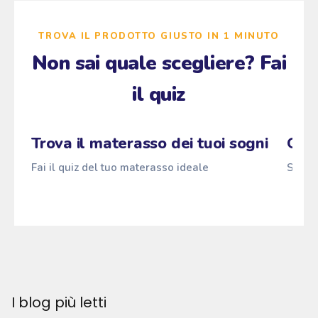
TROVA IL PRODOTTO GIUSTO IN 1 MINUTO
Non sai quale scegliere? Fai
il quiz
Zzz
Fai il quiz
Pascià
ANTI
z
→
z
z
Trova il materasso dei tuoi sogni
Qual
Fai il quiz del tuo materasso ideale
Scopri
I blog più letti