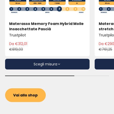
Materasso Memory Foam Hybrid Molle
Materas
Insacchettate Pascià
stretch
Trustpilot
Trustpilo
Da €312,01
Da €290
Prezzo scontato
Pre
€819,03
€761,25
Prezzo
Pre
Scegli misura
Vai allo shop