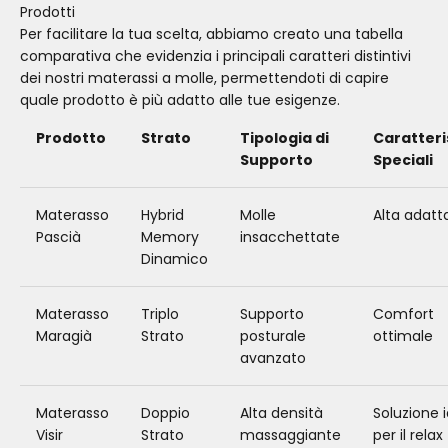
Prodotti
Per facilitare la tua scelta, abbiamo creato una tabella
comparativa che evidenzia i principali caratteri distintivi
dei nostri materassi a molle, permettendoti di capire
quale prodotto è più adatto alle tue esigenze.
Prodotto
Strato
Tipologia di
Caratteri
Supporto
Speciali
Materasso
Hybrid
Molle
Alta adatta
Pascià
Memory
insacchettate
Dinamico
Materasso
Triplo
Supporto
Comfort
Maragià
Strato
posturale
ottimale
avanzato
Materasso
Doppio
Alta densità
Soluzione 
Visir
Strato
massaggiante
per il relax