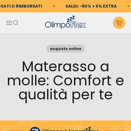
Vai al contenuto
OSATI O RIMBORSATI
SALDI: -60% + 5% EXTRA
OlimpoFlex
Apri il menu di navigazio
Mostra il menu di ricerc
Mos
acquisto online
Materasso a
molle: Comfort e
qualità per te