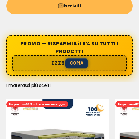
Iscriviti
PROMO — RISPARMIA il 5% SU TUTTI I
PRODOTTI
ZZZ5
COPIA
I materassi più scelti
Risparmia
62% + 1 cuscino omaggio
Risparmia
62