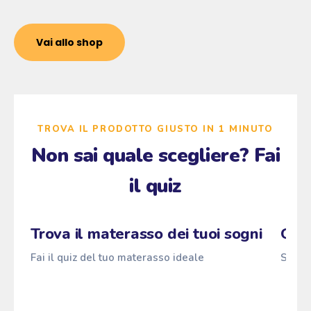
Vai allo shop
TROVA IL PRODOTTO GIUSTO IN 1 MINUTO
Non sai quale scegliere? Fai
il quiz
Zzz
Maragià
Pascià
Fai il quiz
→
ANTI
z
z
z
Trova il materasso dei tuoi sogni
Qual
Fai il quiz del tuo materasso ideale
Scopri