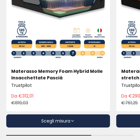
Materasso Memory Foam Hybrid Molle
Materas
Insacchettate Pascià
stretch
Trustpilot
Trustpilo
Da €312,01
Da €290
Prezzo scontato
Pre
€819,03
€761,25
Prezzo
Pre
Scegli misura