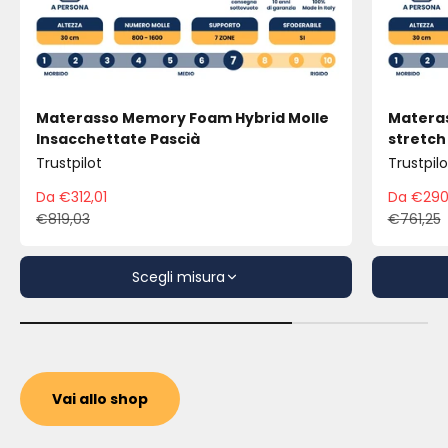
Materasso Memory Foam Hybrid Molle
Materas
Insacchettate Pascià
stretch
Trustpilot
Trustpilo
Da €312,01
Da €290
Prezzo scontato
Pre
€819,03
€761,25
Prezzo
Pre
Scegli misura
Vai allo shop