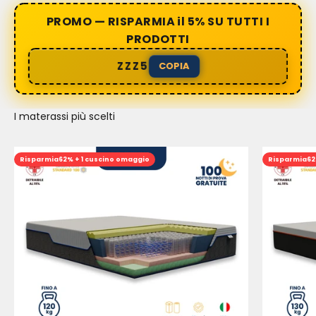
PROMO — RISPARMIA il 5% SU TUTTI I
PRODOTTI
ZZZ5
COPIA
I materassi più scelti
Risparmia
62% + 1 cuscino omaggio
Risparmia
62