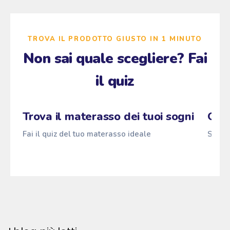
TROVA IL PRODOTTO GIUSTO IN 1 MINUTO
Non sai quale scegliere? Fai
il quiz
Zzz
Fai il quiz
→
Pascià
z
ANTI
z
z
Trova il materasso dei tuoi sogni
Qual
Fai il quiz del tuo materasso ideale
Scopri