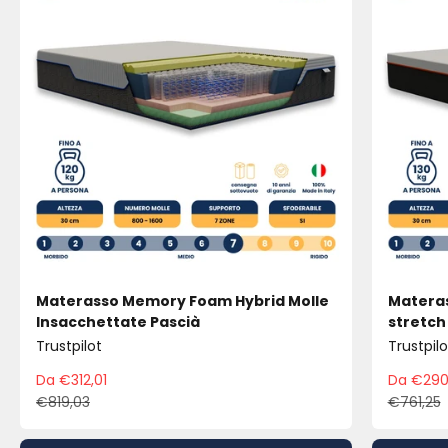
Materasso Memory Foam Hybrid Molle
Materas
Insacchettate Pascià
stretch
Trustpilot
Trustpilo
Da €312,01
Da €290
Prezzo scontato
Pre
€819,03
€761,25
Prezzo
Pre