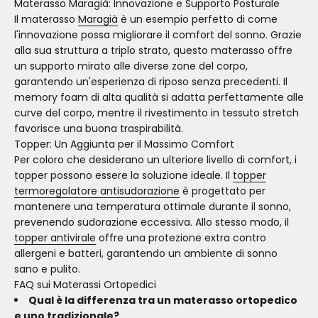
Materasso Maragià: Innovazione e Supporto Posturale
Il materasso
Maragià
è un esempio perfetto di come
l'innovazione possa migliorare il comfort del sonno. Grazie
alla sua struttura a triplo strato, questo materasso offre
un supporto mirato alle diverse zone del corpo,
garantendo un'esperienza di riposo senza precedenti. Il
memory foam di alta qualità si adatta perfettamente alle
curve del corpo, mentre il rivestimento in tessuto stretch
favorisce una buona traspirabilità.
Topper: Un Aggiunta per il Massimo Comfort
Per coloro che desiderano un ulteriore livello di comfort, i
topper possono essere la soluzione ideale. Il
topper
termoregolatore antisudorazione
è progettato per
mantenere una temperatura ottimale durante il sonno,
prevenendo sudorazione eccessiva. Allo stesso modo, il
topper antivirale
offre una protezione extra contro
allergeni e batteri, garantendo un ambiente di sonno
sano e pulito.
FAQ sui Materassi Ortopedici
Qual è la differenza tra un materasso ortopedico
e uno tradizionale?