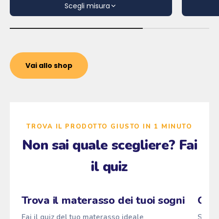
Scegli misura
Vai allo shop
TROVA IL PRODOTTO GIUSTO IN 1 MINUTO
Non sai quale scegliere? Fai
il quiz
Zzz
Fai il quiz
→
Pascià
ANTI
z
z
z
Trova il materasso dei tuoi sogni
Qual
Fai il quiz del tuo materasso ideale
Scopri