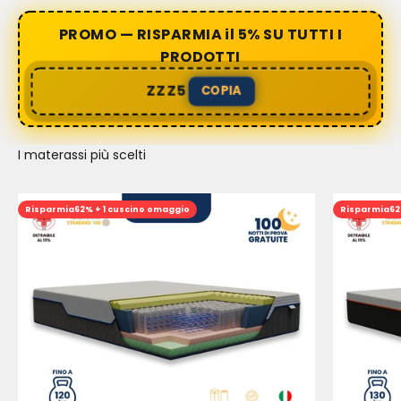
PROMO — RISPARMIA il 5% SU TUTTI I
PRODOTTI
ZZZ5
COPIA
I materassi più scelti
Risparmia
62% + 1 cuscino omaggio
Risparmia
62