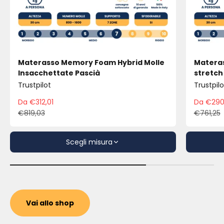
Materasso Memory Foam Hybrid Molle
Materas
Insacchettate Pascià
stretch
Trustpilot
Trustpilo
Da €312,01
Da €290
Prezzo scontato
Pre
€819,03
€761,25
Prezzo
Pre
Scegli misura
Vai allo shop