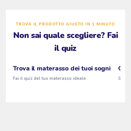
TROVA IL PRODOTTO GIUSTO IN 1 MINUTO
Non sai quale scegliere? Fai
il quiz
Zzz
Fai il quiz
→
Pascià
ANTI
z
z
z
Trova il materasso dei tuoi sogni
Qual
Fai il quiz del tuo materasso ideale
Scopri