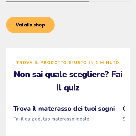
Vai allo shop
TROVA IL PRODOTTO GIUSTO IN 1 MINUTO
Non sai quale scegliere? Fai
il quiz
Zzz
Fai il quiz
Pascià
ANTI
z
→
z
z
Trova il materasso dei tuoi sogni
Qual
Fai il quiz del tuo materasso ideale
Scopri