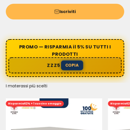
Iscriviti
PROMO — RISPARMIA il 5% SU TUTTI I
PRODOTTI
ZZZ5
COPIA
I materassi più scelti
Risparmia
62% + 1 cuscino omaggio
Risparmia
62