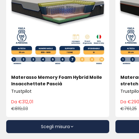
Materasso Memory Foam Hybrid Molle
Materas
Insacchettate Pascià
stretch
Trustpilot
Trustpilo
Da €312,01
Da €290
Prezzo scontato
Pre
€819,03
€761,25
Prezzo
Pre
Scegli misura