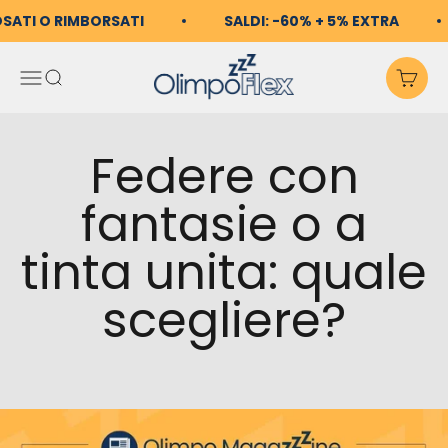
Vai al contenuto
OSATI O RIMBORSATI
SALDI: -60% + 5% EXTRA
OlimpoFlex
Apri il menu di navigazio
Mostra il menu di ricerc
Mos
Federe con
fantasie o a
tinta unita: quale
scegliere?