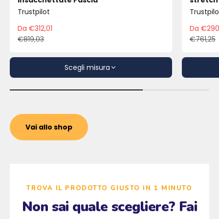
Insacchettate Pascià
stretch
Trustpilot
Trustpilo
Da €312,01
Da €290
Prezzo scontato
Pre
€819,03
€761,25
Prezzo
Pre
Scegli misura
Vai allo shop
TROVA IL PRODOTTO GIUSTO IN 1 MINUTO
Non sai quale scegliere? Fai