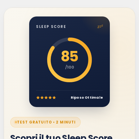
z
z
z
SLEEP SCORE
85
/100
Riposo Ottimale
TEST GRATUITO • 2 MINUTI
Scopri il tuo Sleep Score