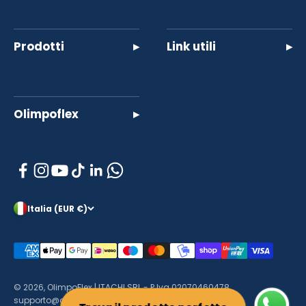
Prodotti
▸
Link utili
▸
Olimpoflex
▸
Italia (EUR €)
© 2026, OlimpoFlex | ITACHI SRL - P.Iva 02070460478
supporto@olimpo-flex.com