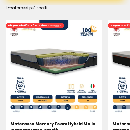
I materassi più scelti
Risparmia
62% + 1 cuscino omaggio
Risparmia
62
Materasso Memory Foam Hybrid Molle
Materas