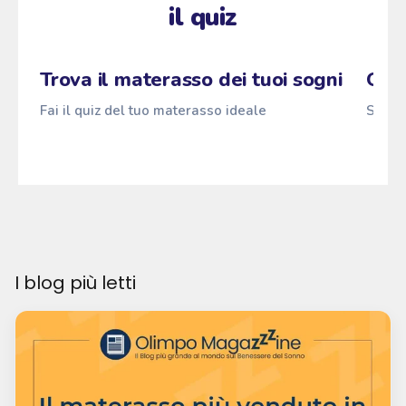
il quiz
Zzz
Maragià
Fai il quiz
→
ANTI
ANTI
z
z
z
Trova il materasso dei tuoi sogni
Qual
Fai il quiz del tuo materasso ideale
Scopri
I blog più letti