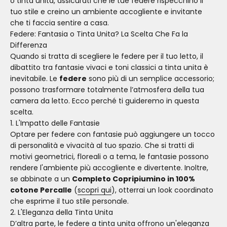
o tinta unita, assicurati che le tue federe rispecchino il
tuo stile e creino un ambiente accogliente e invitante
che ti faccia sentire a casa.
Federe: Fantasia o Tinta Unita? La Scelta Che Fa la
Differenza
Quando si tratta di scegliere le federe per il tuo letto, il
dibattito tra fantasie vivaci e toni classici a tinta unita è
inevitabile. Le
federe
sono più di un semplice accessorio;
possono trasformare totalmente l’atmosfera della tua
camera da letto. Ecco perché ti guideremo in questa
scelta.
1. L'Impatto delle Fantasie
Optare per federe con fantasie può aggiungere un tocco
di personalità e vivacità al tuo spazio. Che si tratti di
motivi geometrici, floreali o a tema, le fantasie possono
rendere l'ambiente più accogliente e divertente. Inoltre,
se abbinate a un
Completo Copripiumino in 100%
cotone Percalle
(
scopri qui
), otterrai un look coordinato
che esprime il tuo stile personale.
2. L'Eleganza della Tinta Unita
D’altra parte, le federe a tinta unita offrono un'eleganza