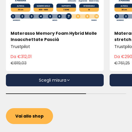
Materasso Memory Foam Hybrid Molle
Materas
Insacchettate Pascià
stretch
Trustpilot
Trustpilo
Da €312,01
Da €290
Prezzo scontato
Pre
€819,03
€761,25
Prezzo
Pre
Scegli misura
Vai allo shop