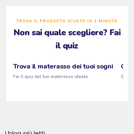
TROVA IL PRODOTTO GIUSTO IN 1 MINUTO
Non sai quale scegliere? Fai
il quiz
Zzz
Fai il quiz
Pascià
ANTI
z
→
z
z
Trova il materasso dei tuoi sogni
Qual
Fai il quiz del tuo materasso ideale
Scopri
I blog più letti