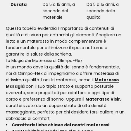
Durata
Da 5 a 15 anni, a
Da 5 a 15 anni, a
seconda del
seconda della
materiale
qualità
Questa tabella evidenzia l’importanza di contenuti di
qualità e di usura per entrambi gli elementi. Scegliere un
letto e un materasso in modo complementare è
fondamentale per ottimizzare il riposo notturno e
garantire la salute della schiena.
La Magia dei Materassi di Olimpo-Flex
In un mondo dove la qualità del sonno è fondamentale,
noi di
Olimpo-Flex
ci impegniamo a offrire materassi di
altissima qualità. I nostri materassi, come il
Materasso
Maragià
con il suo triplo strato e supporto posturale
avanzato, sono progettati per adattarsi a ogni tipo di
corpo e preferenza di sonno. Oppure il
Materasso Visir
,
caratterizzato da un doppio strato di alta densità
massaggiante, perfetto per chi desidera farsi cullare in un
abbraccio di comfort.
Caratteristiche chiave dei nostri materassi
: