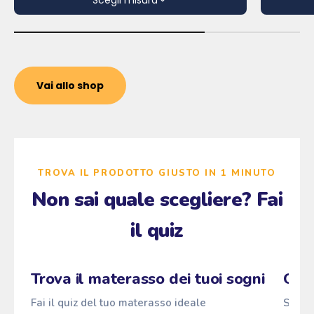
Scegli misura
Vai allo shop
TROVA IL PRODOTTO GIUSTO IN 1 MINUTO
Non sai quale scegliere? Fai
il quiz
Zzz
Pascià
Fai il quiz
→
ANTI
z
z
z
Trova il materasso dei tuoi sogni
Qual
Fai il quiz del tuo materasso ideale
Scopri