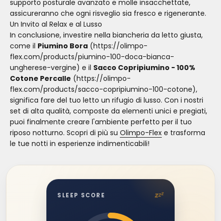
supporto posturale avanzato e molle insacchettate,
assicureranno che ogni risveglio sia fresco e rigenerante.
Un Invito al Relax e al Lusso
In conclusione, investire nella biancheria da letto giusta,
come il
Piumino Bora
(https://olimpo-
flex.com/products/piumino-100-doca-bianca-
ungherese-vergine) e il
Sacco Copripiumino - 100%
Cotone Percalle
(https://olimpo-
flex.com/products/sacco-copripiumino-100-cotone),
significa fare del tuo letto un rifugio di lusso. Con i nostri
set di alta qualità, composte da elementi unici e pregiati,
puoi finalmente creare l'ambiente perfetto per il tuo
riposo notturno. Scopri di più su
Olimpo-Flex
e trasforma
le tue notti in esperienze indimenticabili!
z
z
z
SLEEP SCORE