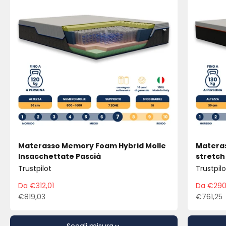
Materasso Memory Foam Hybrid Molle
Materas
Insacchettate Pascià
stretch
Trustpilot
Trustpilo
Da €312,01
Da €290
Prezzo scontato
Pre
€819,03
€761,25
Prezzo
Pre