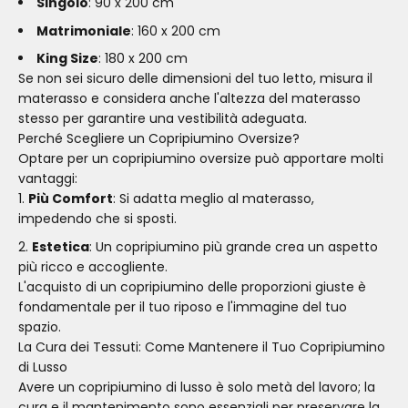
Singolo
: 90 x 200 cm
Matrimoniale
: 160 x 200 cm
King Size
: 180 x 200 cm
Se non sei sicuro delle dimensioni del tuo letto, misura il
materasso e considera anche l'altezza del materasso
stesso per garantire una vestibilità adeguata.
Perché Scegliere un Copripiumino Oversize?
Optare per un copripiumino oversize può apportare molti
vantaggi:
Più Comfort
: Si adatta meglio al materasso,
impedendo che si sposti.
Estetica
: Un copripiumino più grande crea un aspetto
più ricco e accogliente.
L'acquisto di un copripiumino delle proporzioni giuste è
fondamentale per il tuo riposo e l'immagine del tuo
spazio.
La Cura dei Tessuti: Come Mantenere il Tuo Copripiumino
di Lusso
Avere un copripiumino di lusso è solo metà del lavoro; la
cura e il mantenimento sono essenziali per preservare la