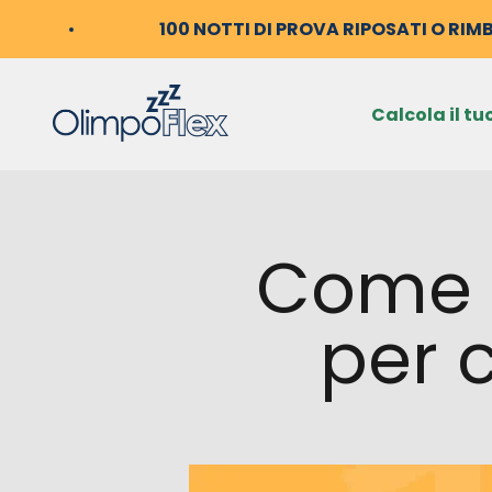
Vai al contenuto
100 NOTTI DI PROVA RIPOSATI O RIM
OlimpoFlex
Calcola il tu
Come s
per c