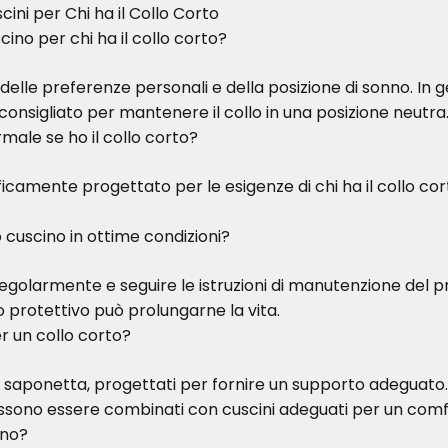
ni per Chi ha il Collo Corto
scino per chi ha il collo corto?
delle preferenze personali e della posizione di sonno. In g
 consigliato per mantenere il collo in una posizione neutra
rmale se ho il collo corto?
ficamente progettato per le esigenze di chi ha il collo co
cuscino in ottime condizioni?
 regolarmente e seguire le istruzioni di manutenzione del p
no protettivo può prolungarne la vita.
er un collo corto?
 a saponetta, progettati per fornire un supporto adeguato.
sono essere combinati con cuscini adeguati per un comf
ino?