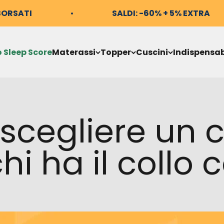
BORSATI
SALDI: -60% + 5% EXTRA
o Sleep Score
Materassi
Topper
Cuscini
Indispensab
cegliere un 
hi ha il collo 