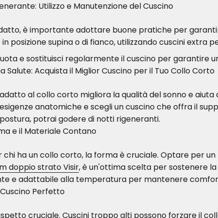
generante: Utilizzo e Manutenzione del Cuscino
ù adatto, è importante adottare buone pratiche per garant
 in posizione supina o di fianco, utilizzando cuscini extr
Ruota e sostituisci regolarmente il cuscino per garantire
ua Salute: Acquista il Miglior Cuscino per il Tuo Collo Corto
 adatto al collo corto migliora la qualità del sonno e aiuta 
sigenze anatomiche e scegli un cuscino che offra il supp
 postura, potrai godere di notti rigeneranti.
rma e il Materiale Contano
r chi ha un collo corto, la forma è cruciale. Optare per 
doppio strato Visir
, è un'ottima scelta per sostenere la c
nte e adattabile alla temperatura per mantenere comfort
il Cuscino Perfetto
aspetto cruciale. Cuscini troppo alti possono forzare il co