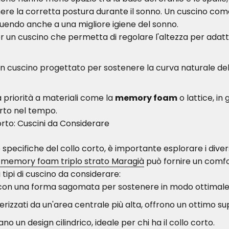
e la corretta postura durante il sonno. Un cuscino come
uendo anche a una migliore igiene del sonno.
r un cuscino che permetta di regolare l'altezza per adat
 un cuscino progettato per sostenere la curva naturale d
la priorità a materiali come la
memory foam
o lattice, in
rto nel tempo.
Corto: Cuscini da Considerare
ecifiche del collo corto, è importante esplorare i diversi 
memory foam triplo strato Maragià
può fornire un comfo
 tipi di cuscino da considerare:
 con una forma sagomata per sostenere in modo ottimale l
erizzati da un'area centrale più alta, offrono un ottimo sup
ano un design cilindrico, ideale per chi ha il collo corto.