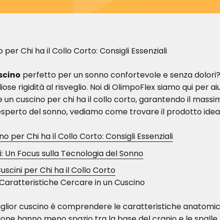
 per Chi ha il Collo Corto: Consigli Essenziali
scino
perfetto per un sonno confortevole e senza dolori? 
se rigidità al risveglio. Noi di OlimpoFlex siamo qui per aiu
 un cuscino per chi ha il collo corto, garantendo il mass
 esperto del sonno, vediamo come trovare il prodotto idea
o per Chi ha il Collo Corto: Consigli Essenziali
ni: Un Focus sulla Tecnologia del Sonno
cini per Chi ha il Collo Corto
 Caratteristiche Cercare in un Cuscino
miglior cuscino è comprendere le caratteristiche anatomiche
ne hanno meno spazio tra la base del cranio e le spalle