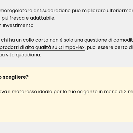
moregolatore antisudorazione
può migliorare ulteriormen
 più fresca e adattabile.
 un Investimento
 chi ha un collo corto non è solo una questione di comodi
prodotti di alta qualità su OlimpoFlex
, puoi essere certo d
ua vita quotidiana.
 scegliere?
trova il materasso ideale per le tue esigenze in meno di 2 mi