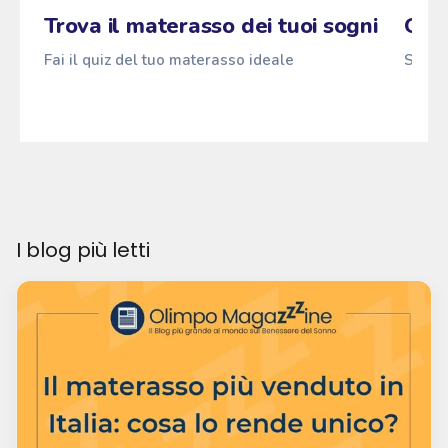
Fai il quiz
Pascià
ANTI
z
→
z
z
Trova il materasso dei tuoi sogni
Qual
Fai il quiz del tuo materasso ideale
Scopri
I blog più letti