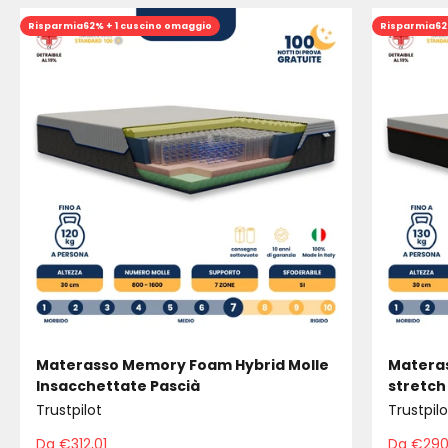
Risparmia
62% + 1 cuscino omaggio
Risparmia
62
Materasso Memory Foam Hybrid Molle
Materas
Insacchettate Pascià
stretch
Trustpilot
Trustpilo
Da €312,01
Da €290