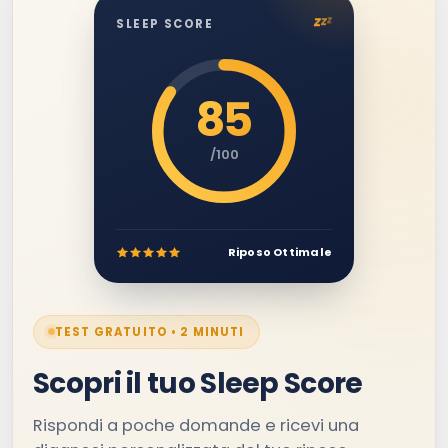
z
z
z
SLEEP SCORE
85
/100
Riposo Ottimale
TEST GRATUITO • 2 MINUTI
Scopri il tuo Sleep Score
Rispondi a poche domande e ricevi una