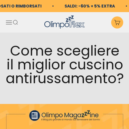
Vai al contenuto
OSATI O RIMBORSATI
SALDI: -60% + 5% EXTRA
OlimpoFlex
Apri il menu di navigazio
Mostra il menu di ricerc
Mos
Come scegliere
il miglior cuscino
antirussamento?