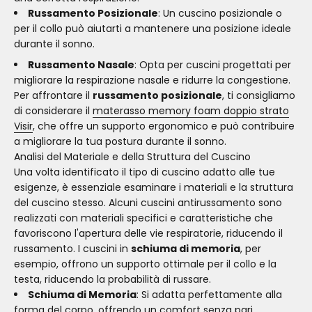
Russamento Posizionale
: Un cuscino posizionale o
per il collo può aiutarti a mantenere una posizione ideale
durante il sonno.
Russamento Nasale
: Opta per cuscini progettati per
migliorare la respirazione nasale e ridurre la congestione.
Per affrontare il
russamento posizionale
, ti consigliamo
di considerare il
materasso memory foam doppio strato
Visir
, che offre un supporto ergonomico e può contribuire
a migliorare la tua postura durante il sonno.
Analisi del Materiale e della Struttura del Cuscino
Una volta identificato il tipo di cuscino adatto alle tue
esigenze, è essenziale esaminare i materiali e la struttura
del cuscino stesso. Alcuni cuscini antirussamento sono
realizzati con materiali specifici e caratteristiche che
favoriscono l'apertura delle vie respiratorie, riducendo il
russamento. I cuscini in
schiuma di memoria
, per
esempio, offrono un supporto ottimale per il collo e la
testa, riducendo la probabilità di russare.
Schiuma di Memoria
: Si adatta perfettamente alla
forma del corpo, offrendo un comfort senza pari.