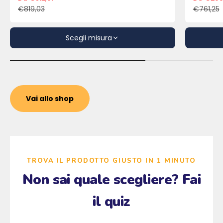
Prezzo scontato
Pre
€819,03
€761,25
Prezzo
Pre
Scegli misura
Vai allo shop
TROVA IL PRODOTTO GIUSTO IN 1 MINUTO
Non sai quale scegliere? Fai
il quiz
Zzz