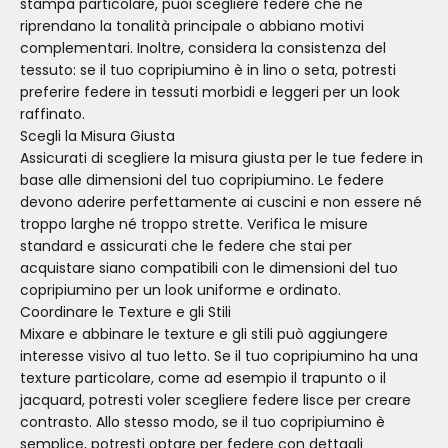
stampa particolare, puoi scegliere federe che ne
riprendano la tonalità principale o abbiano motivi
complementari. Inoltre, considera la consistenza del
tessuto: se il tuo copripiumino è in lino o seta, potresti
preferire federe in tessuti morbidi e leggeri per un look
raffinato.
Scegli la Misura Giusta
Assicurati di scegliere la misura giusta per le tue federe in
base alle dimensioni del tuo copripiumino. Le federe
devono aderire perfettamente ai cuscini e non essere né
troppo larghe né troppo strette. Verifica le misure
standard e assicurati che le federe che stai per
acquistare siano compatibili con le dimensioni del tuo
copripiumino per un look uniforme e ordinato.
Coordinare le Texture e gli Stili
Mixare e abbinare le texture e gli stili può aggiungere
interesse visivo al tuo letto. Se il tuo copripiumino ha una
texture particolare, come ad esempio il trapunto o il
jacquard, potresti voler scegliere federe lisce per creare
contrasto. Allo stesso modo, se il tuo copripiumino è
semplice, potresti optare per federe con dettagli