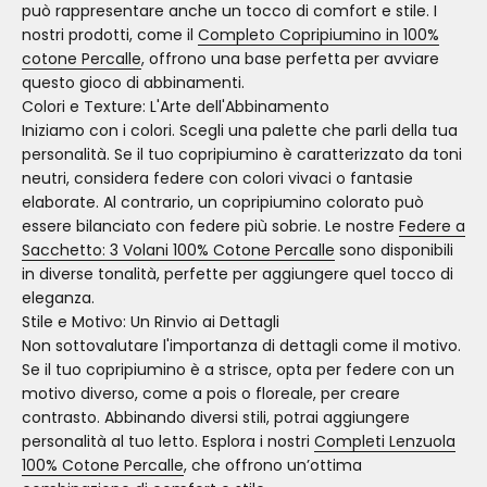
può rappresentare anche un tocco di comfort e stile. I
nostri prodotti, come il
Completo Copripiumino in 100%
cotone Percalle
, offrono una base perfetta per avviare
questo gioco di abbinamenti.
Colori e Texture: L'Arte dell'Abbinamento
Iniziamo con i colori. Scegli una palette che parli della tua
personalità. Se il tuo copripiumino è caratterizzato da toni
neutri, considera federe con colori vivaci o fantasie
elaborate. Al contrario, un copripiumino colorato può
essere bilanciato con federe più sobrie. Le nostre
Federe a
Sacchetto: 3 Volani 100% Cotone Percalle
sono disponibili
in diverse tonalità, perfette per aggiungere quel tocco di
eleganza.
Stile e Motivo: Un Rinvio ai Dettagli
Non sottovalutare l'importanza di dettagli come il motivo.
Se il tuo copripiumino è a strisce, opta per federe con un
motivo diverso, come a pois o floreale, per creare
contrasto. Abbinando diversi stili, potrai aggiungere
personalità al tuo letto. Esplora i nostri
Completi Lenzuola
100% Cotone Percalle
, che offrono un’ottima