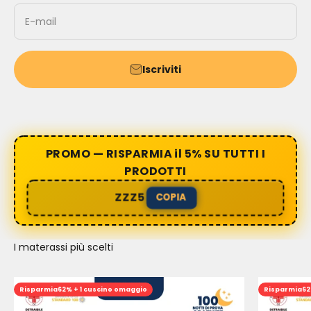
E-mail
Iscriviti
PROMO — RISPARMIA il 5% SU TUTTI I
PRODOTTI
ZZZ5
COPIA
I materassi più scelti
Risparmia
62% + 1 cuscino omaggio
Risparmia
62