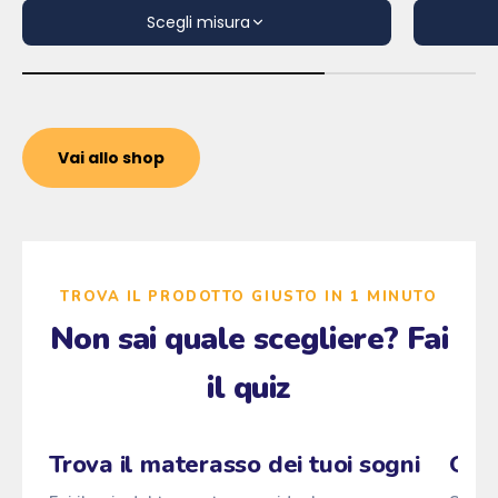
Scegli misura
Vai allo shop
TROVA IL PRODOTTO GIUSTO IN 1 MINUTO
Non sai quale scegliere? Fai
il quiz
Zzz
Maragià
Pascià
Fai il quiz
→
ANTI
z
z
z
Trova il materasso dei tuoi sogni
Qual