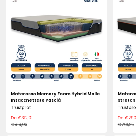
Materasso Memory Foam Hybrid Molle
Materas
Insacchettate Pascià
stretch
Trustpilot
Trustpilo
Da €312,01
Da €290
Prezzo scontato
Pre
€819,03
€761,25
Prezzo
Pre