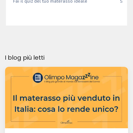
Fai il quiz del tuo materasso ideale
Scopri
I blog più letti