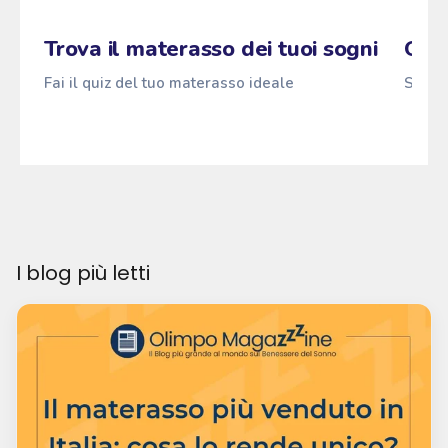
Zzz
Fai il quiz
→
Pascià
ANTI
z
z
z
Trova il materasso dei tuoi sogni
Qual
Fai il quiz del tuo materasso ideale
Scopri
I blog più letti