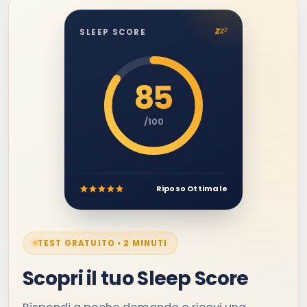
z
z
z
SLEEP SCORE
85
/100
Riposo Ottimale
TEST GRATUITO • 2 MINUTI
Scopri il tuo Sleep Score