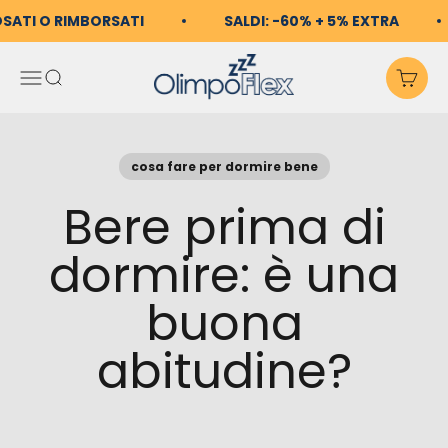
Vai al contenuto
OSATI O RIMBORSATI
SALDI: -60% + 5% EXTRA
OlimpoFlex
Apri il menu di navigazio
Mostra il menu di ricerc
Mos
cosa fare per dormire bene
Bere prima di
dormire: è una
buona
abitudine?