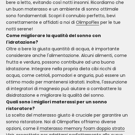
bere a letto, evitando così notti insonni. Ricordiamo che
un buon materasso e un ambiente di sonno ottimale
sono fondamentali. Scopri il connubio perfetto, bevi
correttamente e affidati a noi di
OlimpoFlex
per le tue
notti serene!
Come migliorare la qualità del sonno con
l'idratazione?
Oltre a bere la giusta quantità di acqua, è importante
considerare anche l'alimentazione. Alcuni alimenti, come
frutta e verdura, possono contribuire ad una buona
idratazione. Integrare nella propria dieta cibi ricchi di
acqua, come cetrioli, pomodori e anguria, può essere un
ottimo modo per mantenersi idratati. Inoltre, l'assunzione
di integratori di magnesio può aiutare a combattere la
disidratazione e migliorare la qualità del sonno.
Quali sono i migliori materassi per un sonno
ristoratore?
La scelta del materasso giusto è cruciale per garantire un
sonno ristoratore. Noi di OlimpoFlex offriamo diverse
opzioni, come il
materasso memory foam doppio strato
Visir
, progettato per adattarsi perfettamente alle curve