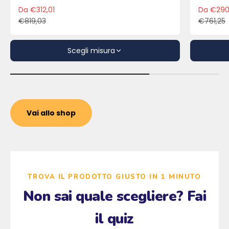
Da €312,01
Da €290
Prezzo scontato
Pre
€819,03
€761,25
Prezzo
Pre
Scegli misura
Vai allo shop
TROVA IL PRODOTTO GIUSTO IN 1 MINUTO
Non sai quale scegliere? Fai
il quiz