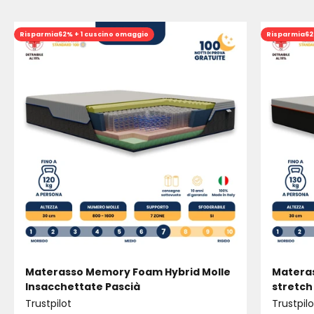
Risparmia
62% + 1 cuscino omaggio
Risparmia
62
Materasso Memory Foam Hybrid Molle
Materas
Insacchettate Pascià
stretch
Trustpilot
Trustpilo