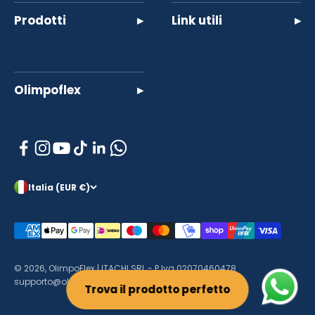
Prodotti
▸
Link utili
▸
Olimpoflex
▸
Italia (EUR €)
© 2026, OlimpoFlex | ITACHI SRL - P.Iva 02070460478
supporto@olimpo-flex.com
Trova il prodotto perfetto