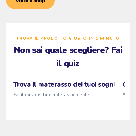
Vai allo shop
TROVA IL PRODOTTO GIUSTO IN 1 MINUTO
Non sai quale scegliere? Fai
il quiz
Zzz
→
Fai il quiz
Pascià
ANTI
z
z
z
Trova il materasso dei tuoi sogni
Qual
Fai il quiz del tuo materasso ideale
Scopri