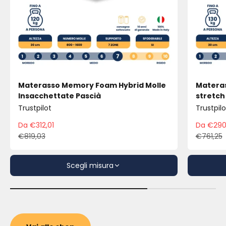
Materasso Memory Foam Hybrid Molle
Materas
Insacchettate Pascià
stretch
Trustpilot
Trustpilo
Da €312,01
Da €290
Prezzo scontato
Pre
€819,03
€761,25
Prezzo
Pre
Scegli misura