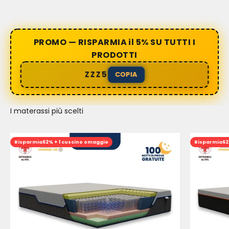
PROMO — RISPARMIA il 5% SU TUTTI I
PRODOTTI
ZZZ5
COPIA
I materassi più scelti
Risparmia
62% + 1 cuscino omaggio
Risparmia
62