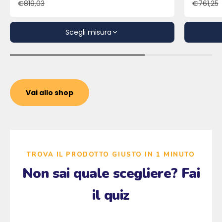
€819,03
€761,25
Prezzo
Pre
Scegli misura
Vai allo shop
TROVA IL PRODOTTO GIUSTO IN 1 MINUTO
Non sai quale scegliere? Fai
il quiz
Zzz
Fai il quiz
→
Pascià
ANTI
z
z
z