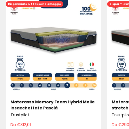
Risparmia
62% + 1 cuscino omaggio
Risparmia
62
Materasso Memory Foam Hybrid Molle
Materas
Insacchettate Pascià
stretch
Trustpilot
Trustpilo
Da €312,01
Da €290
Prezzo scontato
Pre