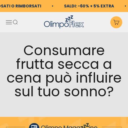
Vai al contenuto
OSATI O RIMBORSATI
SALDI: -60% + 5% EXTRA
OlimpoFlex
Apri il menu di navigazio
Mostra il menu di ricerc
Mos
Consumare
frutta secca a
cena può influire
sul tuo sonno?