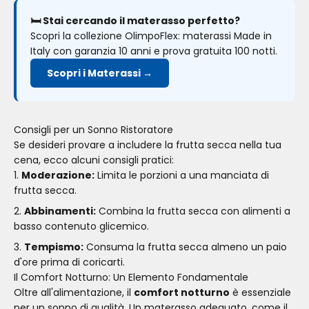
🛏️ Stai cercando il materasso perfetto?
Scopri la collezione OlimpoFlex: materassi Made in
Italy con garanzia 10 anni e prova gratuita 100 notti.
Scopri i Materassi →
Consigli per un Sonno Ristoratore
Se desideri provare a includere la frutta secca nella tua
cena, ecco alcuni consigli pratici:
Moderazione:
Limita le porzioni a una manciata di
frutta secca.
Abbinamenti:
Combina la frutta secca con alimenti a
basso contenuto glicemico.
Tempismo:
Consuma la frutta secca almeno un paio
d'ore prima di coricarti.
Il Comfort Notturno: Un Elemento Fondamentale
Oltre all'alimentazione, il
comfort notturno
è essenziale
per un sonno di qualità. Un materasso adeguato, come il